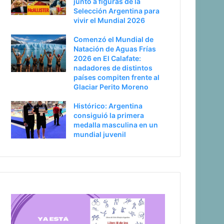
junto a figuras de la
Selección Argentina para
vivir el Mundial 2026
Comenzó el Mundial de
Natación de Aguas Frías
2026 en El Calafate:
nadadores de distintos
países compiten frente al
Glaciar Perito Moreno
Histórico: Argentina
consiguió la primera
medalla masculina en un
mundial juvenil