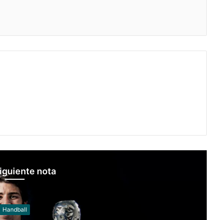
iguiente nota
Racquetball