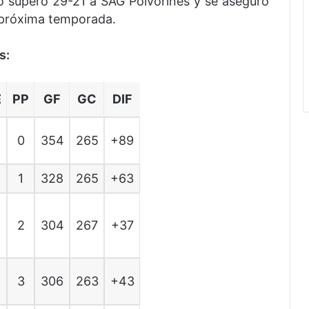
o superó 29-21 a SAG Polvorines y se aseguró
a próxima temporada.
s:
E
PP
GF
GC
DIF
0
354
265
+89
1
328
265
+63
2
304
267
+37
3
306
263
+43