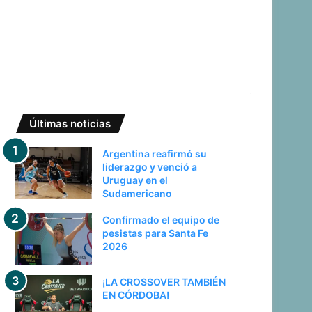
Últimas noticias
Argentina reafirmó su
liderazgo y venció a
Uruguay en el
Sudamericano
Confirmado el equipo de
pesistas para Santa Fe
2026
¡LA CROSSOVER TAMBIÉN
EN CÓRDOBA!