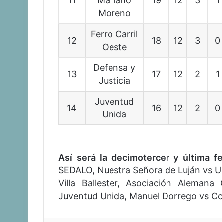
11
Mariano
19
12
3
1
Moreno
Ferro Carril
12
18
12
3
0
Oeste
Defensa y
13
17
12
2
1
Justicia
Juventud
14
16
12
2
0
Unida
Así será la decimotercer y última f
SEDALO, Nuestra Señora de Luján vs Un
Villa Ballester, Asociación Alemana
Juventud Unida, Manuel Dorrego vs Col