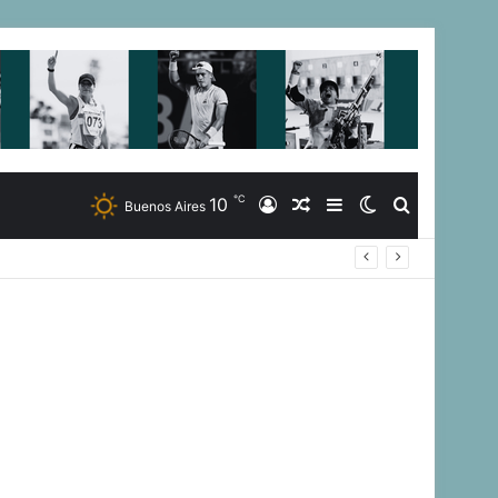
℃
10
Iniciar
Artículo
Barra
Switch
Buscar
Buenos Aires
Sesión
Aleatorio
Lateral
skin