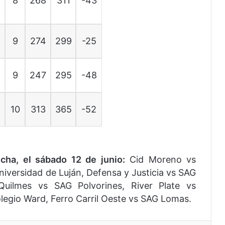
8
268
311
-43
9
274
299
-25
9
247
295
-48
10
313
365
-52
echa, el sábado 12 de junio:
Cid Moreno vs
iversidad de Luján, Defensa y Justicia vs SAG
 Quilmes vs SAG Polvorines, River Plate vs
egio Ward, Ferro Carril Oeste vs SAG Lomas.