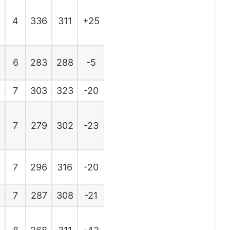
4
336
311
+25
6
283
288
-5
7
303
323
-20
7
279
302
-23
7
296
316
-20
7
287
308
-21