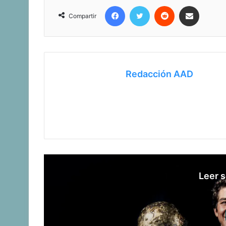
Facebook
Twitter
Reddit
Compartir vía correo electrónico
Compartir
Redacción AAD
Leer s