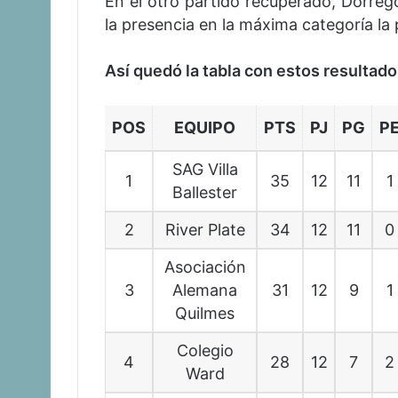
En el otro partido recuperado, Dorreg
la presencia en la máxima categoría l
Así quedó la tabla con estos resultado
POS
EQUIPO
PTS
PJ
PG
P
SAG Villa
1
35
12
11
1
Ballester
2
River Plate
34
12
11
0
Asociación
3
Alemana
31
12
9
1
Quilmes
Colegio
4
28
12
7
2
Ward