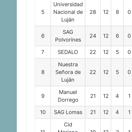
Universidad
5
Nacional de
28
12
8
0
Luján
SAG
6
24
12
6
0
Polvorines
7
SEDALO
22
12
5
0
Nuestra
8
Señora de
22
12
5
0
Luján
Manuel
9
21
12
4
1
Dorrego
10
SAG Lomas
21
12
4
1
Cid