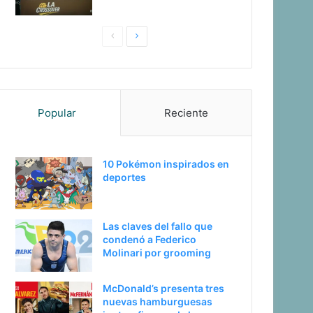
P
S
a
i
g
g
i
u
Popular
Reciente
n
i
a
e
a
n
10 Pokémon inspirados en
n
t
deportes
t
e
e
p
Las claves del fallo que
r
á
condenó a Federico
i
g
Molinari por grooming
o
i
McDonald’s presenta tres
r
n
nuevas hamburguesas
a