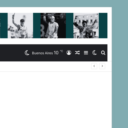
℃
10
Iniciar
Artículo
Barra
Switch
Buscar
Buenos Aires
Sesión
Aleatorio
Lateral
skin