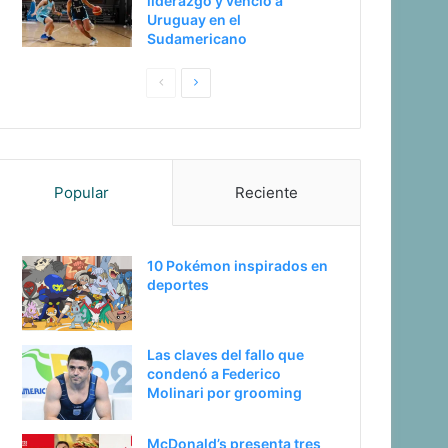
liderazgo y venció a
Uruguay en el
Sudamericano
P
S
a
i
g
g
i
u
Popular
Reciente
n
i
a
e
a
n
10 Pokémon inspirados en
n
t
deportes
t
e
e
p
Las claves del fallo que
r
á
condenó a Federico
i
g
Molinari por grooming
o
i
McDonald’s presenta tres
r
n