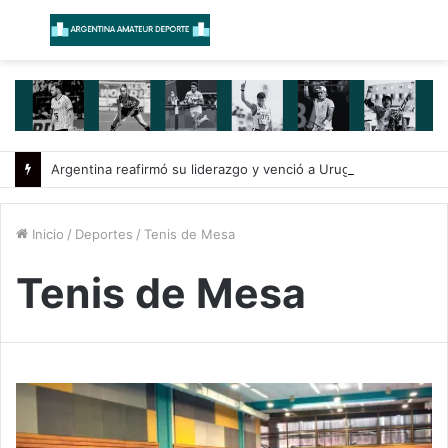
Menú
B
Argentina reafirmó su liderazgo y venció a Uruguay en el Sudamericano
Inicio
/
Deportes
/
Tenis de Mesa
Tenis de Mesa