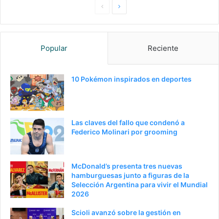
P
S
a
i
g
g
Popular
Reciente
i
u
n
i
a
e
10 Pokémon inspirados en deportes
a
n
n
t
t
e
Las claves del fallo que condenó a
e
p
Federico Molinari por grooming
r
á
i
g
McDonald’s presenta tres nuevas
o
i
hamburguesas junto a figuras de la
Selección Argentina para vivir el Mundial
r
n
2026
a
Scioli avanzó sobre la gestión en