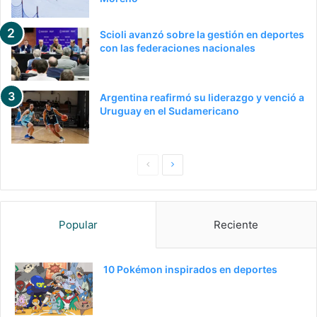
Scioli avanzó sobre la gestión en deportes
con las federaciones nacionales
Argentina reafirmó su liderazgo y venció a
Uruguay en el Sudamericano
P
S
a
i
g
g
Popular
Reciente
i
u
n
i
a
e
10 Pokémon inspirados en deportes
a
n
n
t