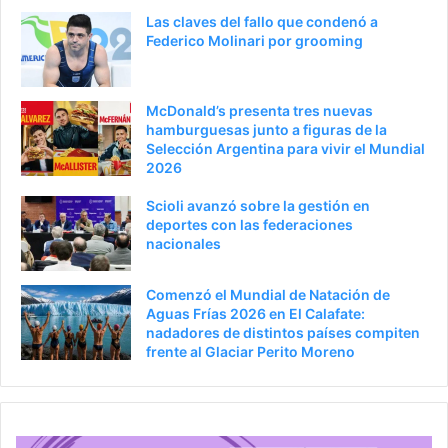
t
e
Las claves del fallo que condenó a
e
p
Federico Molinari por grooming
r
á
i
g
McDonald’s presenta tres nuevas
o
i
hamburguesas junto a figuras de la
Selección Argentina para vivir el Mundial
r
n
2026
a
Scioli avanzó sobre la gestión en
deportes con las federaciones
nacionales
Comenzó el Mundial de Natación de
Aguas Frías 2026 en El Calafate:
nadadores de distintos países compiten
frente al Glaciar Perito Moreno