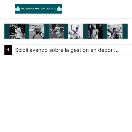
Menú
B
Scioli avanzó sobre la gestión en deportes con las federaciones nacionales