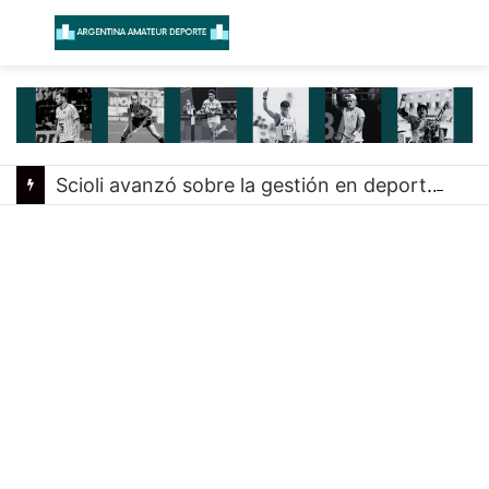
Menú
B
Scioli avanzó sobre la gestión en deportes con las federaciones nacionales