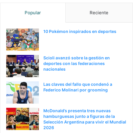
g
g
Popular
Reciente
i
u
n
i
a
e
10 Pokémon inspirados en deportes
a
n
n
t
t
e
Scioli avanzó sobre la gestión en
e
p
deportes con las federaciones
nacionales
r
á
i
g
Las claves del fallo que condenó a
o
i
Federico Molinari por grooming
r
n
a
McDonald’s presenta tres nuevas
hamburguesas junto a figuras de la
Selección Argentina para vivir el Mundial
2026