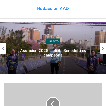
Redacción AAD
Ciclismo
025: Julieta Benedetti es
Seis argent
campeona