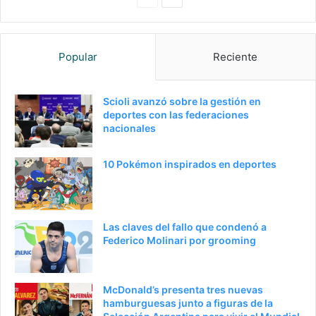
a
i
g
g
Popular
Reciente
i
u
n
i
a
e
Scioli avanzó sobre la gestión en
deportes con las federaciones
a
n
nacionales
n
t
t
e
10 Pokémon inspirados en deportes
e
p
r
á
i
g
Las claves del fallo que condenó a
o
i
Federico Molinari por grooming
r
n
a
McDonald’s presenta tres nuevas
hamburguesas junto a figuras de la