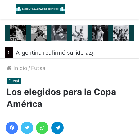
Menú
B
Argentina reafirmó su liderazgo y venció a Uruguay en el Sudamericano
Inicio
/
Futsal
Futsal
Los elegidos para la Copa
América
Facebook
Twitter
WhatsApp
Telegram