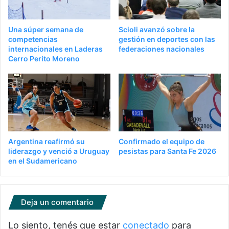
Una súper semana de
Scioli avanzó sobre la
competencias
gestión en deportes con las
internacionales en Laderas
federaciones nacionales
Cerro Perito Moreno
Argentina reafirmó su
Confirmado el equipo de
liderazgo y venció a Uruguay
pesistas para Santa Fe 2026
en el Sudamericano
Deja un comentario
Lo siento, tenés que estar
conectado
para