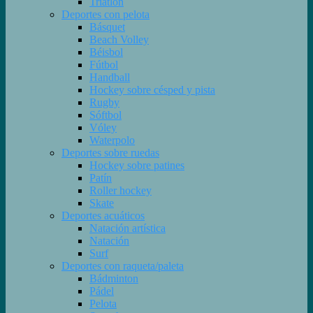
Triatlón
Deportes con pelota
Básquet
Beach Volley
Béisbol
Fútbol
Handball
Hockey sobre césped y pista
Rugby
Sóftbol
Vóley
Waterpolo
Deportes sobre ruedas
Hockey sobre patines
Patín
Roller hockey
Skate
Deportes acuáticos
Natación artística
Natación
Surf
Deportes con raqueta/paleta
Bádminton
Pádel
Pelota