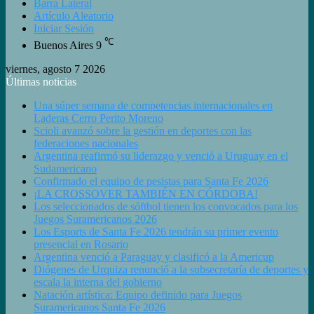
Barra Lateral
Artículo Aleatorio
Iniciar Sesión
℃
Buenos Aires
9
viernes, agosto 7 2026
Últimas noticias
Una súper semana de competencias internacionales en
Laderas Cerro Perito Moreno
Scioli avanzó sobre la gestión en deportes con las
federaciones nacionales
Argentina reafirmó su liderazgo y venció a Uruguay en el
Sudamericano
Confirmado el equipo de pesistas para Santa Fe 2026
¡LA CROSSOVER TAMBIÉN EN CÓRDOBA!
Los seleccionados de sóftbol tienen los convocados para los
Juegos Suramericanos 2026
Los Esports de Santa Fe 2026 tendrán su primer evento
presencial en Rosario
Argentina venció a Paraguay y clasificó a la Americup
Diógenes de Urquiza renunció a la subsecretaría de deportes y
escala la interna del gobierno
Natación artística: Equipo definido para Juegos
Suramericanos Santa Fe 2026