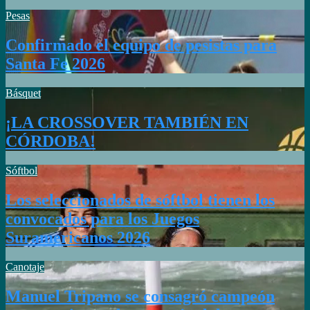
Pesas
Confirmado el equipo de pesistas para
Santa Fe 2026
Básquet
¡LA CROSSOVER TAMBIÉN EN
CÓRDOBA!
Sóftbol
Los seleccionados de sóftbol tienen los
convocados para los Juegos
Suramericanos 2026
Canotaje
Manuel Tripano se consagró campeón