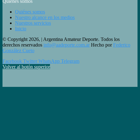
Quiénes somos
Quiénes somos
Nuestro alcance en los medios
Nuestros servicios
Inicio
© Copyright 2026, | Argentina Amateur Deporte. Todos los
derechos reservados
info@aadeporte.com.ar
Hecho por
Federico
González Cueto
Facebook
Twitter
WhatsApp
Telegram
Volver al botón superior