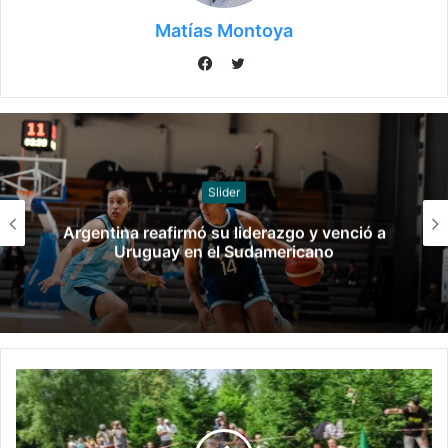
Matías Montoya
Twitter
Facebook
Pesas
venció a
Confirmado el equipo de pesista
o
Santa Fe 2026