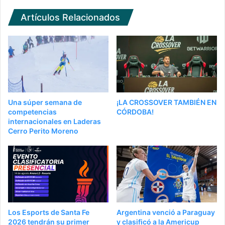
Artículos Relacionados
Una súper semana de
¡LA CROSSOVER TAMBIÉN EN
competencias
CÓRDOBA!
internacionales en Laderas
Cerro Perito Moreno
Los Esports de Santa Fe
Argentina venció a Paraguay
2026 tendrán su primer
y clasificó a la Americup