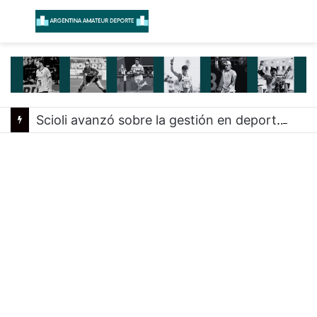
Menú
B
Scioli avanzó sobre la gestión en deportes con las federaciones nacionales