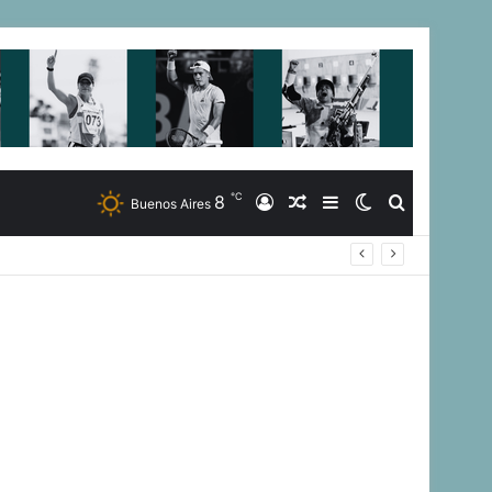
℃
8
Iniciar
Artículo
Barra
Switch
Buscar
Buenos Aires
Sesión
Aleatorio
Lateral
skin