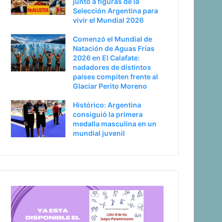
junto a figuras de la
Selección Argentina para
vivir el Mundial 2026
Comenzó el Mundial de
Natación de Aguas Frías
2026 en El Calafate:
nadadores de distintos
países compiten frente al
Glaciar Perito Moreno
Histórico: Argentina
consiguió la primera
medalla masculina en un
mundial juvenil