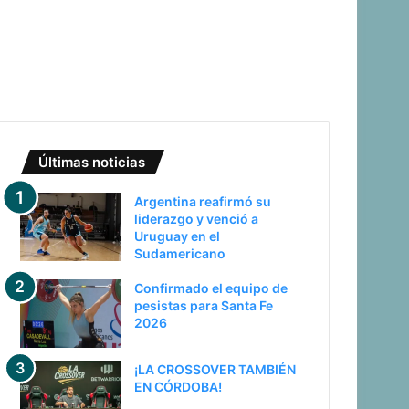
Últimas noticias
Argentina reafirmó su
liderazgo y venció a
Uruguay en el
Sudamericano
Confirmado el equipo de
pesistas para Santa Fe
2026
¡LA CROSSOVER TAMBIÉN
EN CÓRDOBA!