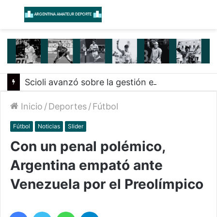
Menú
B
Scioli avanzó sobre la gestión en deportes con las federaciones nacionales
Inicio
/
Deportes
/
Fútbol
Fútbol
Noticias
Slider
Con un penal polémico,
Argentina empató ante
Venezuela por el Preolímpico
Facebook
Twitter
WhatsApp
Telegram