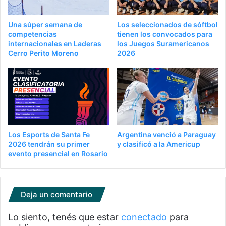
Una súper semana de
Los seleccionados de sóftbol
competencias
tienen los convocados para
internacionales en Laderas
los Juegos Suramericanos
Cerro Perito Moreno
2026
Los Esports de Santa Fe
Argentina venció a Paraguay
2026 tendrán su primer
y clasificó a la Americup
evento presencial en Rosario
Deja un comentario
Lo siento, tenés que estar
conectado
para