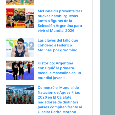
McDonald’s presenta tres
nuevas hamburguesas
junto a figuras de la
Selección Argentina para
vivir el Mundial 2026
Las claves del fallo que
condenó a Federico
Molinari por grooming
Histórico: Argentina
consiguió la primera
medalla masculina en un
mundial juvenil
Comenzó el Mundial de
Natación de Aguas Frías
2026 en El Calafate:
nadadores de distintos
países compiten frente al
Glaciar Perito Moreno