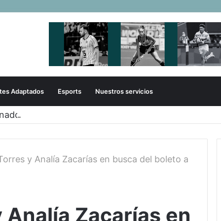
tes Adaptados
Esports
Nuestros servicios
onados de sóftbol tienen los convocados para los J
orres y Analía Zacarías en busca del boleto a
 Analía Zacarías en