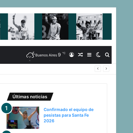
℃
9
Iniciar
Artículo
Barra
Switch
Buscar
Buenos Aires
uegos Suramericanos 2026
Sesión
Aleatorio
Lateral
skin
Últimas noticias
Confirmado el equipo de
pesistas para Santa Fe
2026