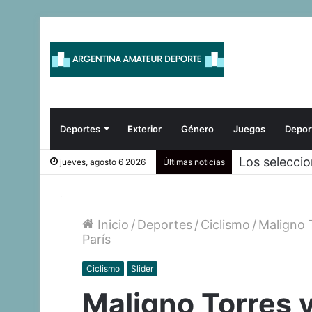
Deportes
Exterior
Género
Juegos
Depor
Los selecci
jueves, agosto 6 2026
Últimas noticias
Inicio
/
Deportes
/
Ciclismo
/
Maligno T
París
Ciclismo
Slider
Maligno Torres y