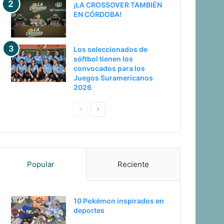
¡LA CROSSOVER TAMBIÉN
EN CÓRDOBA!
Los seleccionados de
sóftbol tienen los
convocados para los
Juegos Suramericanos
2026
Pagina
Siguiente
anterior
página
Popular
Reciente
10 Pokémon inspirados en
deportes