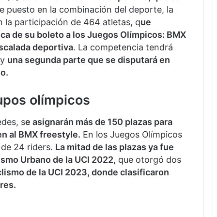
je puesto en la combinación del deporte, la
n la participación de 464 atletas, q
ue
ca de su boleto a los Juegos Olímpicos: BMX
escalada deportiva
. La competencia tendrá
 y
una segunda parte que se disputará en
io.
upos olímpicos
edes, s
e asignarán más de 150 plazas para
en al BMX freestyle.
En los Juegos Olímpicos
 de 24 riders.
La mitad de las plazas ya fue
clismo Urbano de la UCI 2022,
que otorgó dos
lismo de la UCI 2023, donde clasificaron
res.