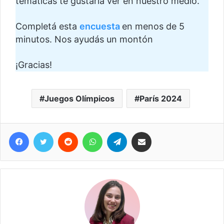
temáticas te gustaría ver en nuestro medio.
Completá esta
encuesta
en menos de 5
minutos. Nos ayudás un montón
¡Gracias!
Juegos Olímpicos
París 2024
Facebook
Twitter
Reddit
WhatsApp
Telegram
Compartir vía correo electrónico