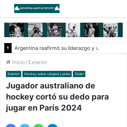
Menú
B
Argentina reafirmó su liderazgo y venció a Uruguay en el Sudamericano
Inicio
/
Exterior
Exterior
Hockey sobre césped y pista
Slider
Jugador australiano de
hockey cortó su dedo para
jugar en París 2024
Facebook
Twitter
WhatsApp
Telegram