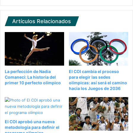
Artículos Relacionados
La perfección de Nadia
El COI cambia el proceso
Comaneci: La historia del
para elegir las sedes
primer 10 perfecto olímpico
olímpicas: así será el camino
hacia los Juegos de 2036
El COI aprobó una nueva
metodología para definir el
programa olímpico