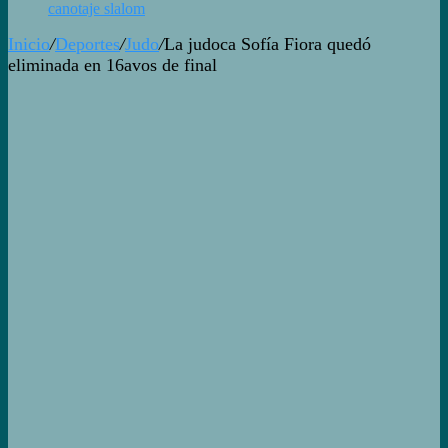
canotaje slalom
Inicio
/
Deportes
/
Judo
/
La judoca Sofía Fiora quedó
eliminada en 16avos de final