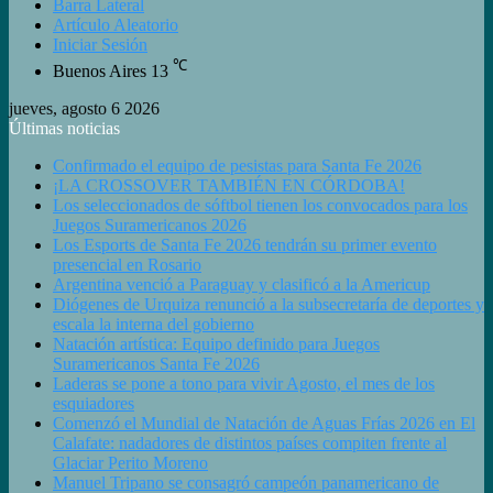
Barra Lateral
Artículo Aleatorio
Iniciar Sesión
℃
Buenos Aires
13
jueves, agosto 6 2026
Últimas noticias
Confirmado el equipo de pesistas para Santa Fe 2026
¡LA CROSSOVER TAMBIÉN EN CÓRDOBA!
Los seleccionados de sóftbol tienen los convocados para los
Juegos Suramericanos 2026
Los Esports de Santa Fe 2026 tendrán su primer evento
presencial en Rosario
Argentina venció a Paraguay y clasificó a la Americup
Diógenes de Urquiza renunció a la subsecretaría de deportes y
escala la interna del gobierno
Natación artística: Equipo definido para Juegos
Suramericanos Santa Fe 2026
Laderas se pone a tono para vivir Agosto, el mes de los
esquiadores
Comenzó el Mundial de Natación de Aguas Frías 2026 en El
Calafate: nadadores de distintos países compiten frente al
Glaciar Perito Moreno
Manuel Tripano se consagró campeón panamericano de