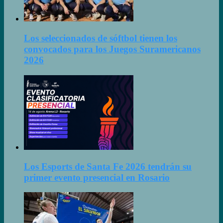
Los seleccionados de sóftbol tienen los
convocados para los Juegos Suramericanos
2026
Los Esports de Santa Fe 2026 tendrán su
primer evento presencial en Rosario