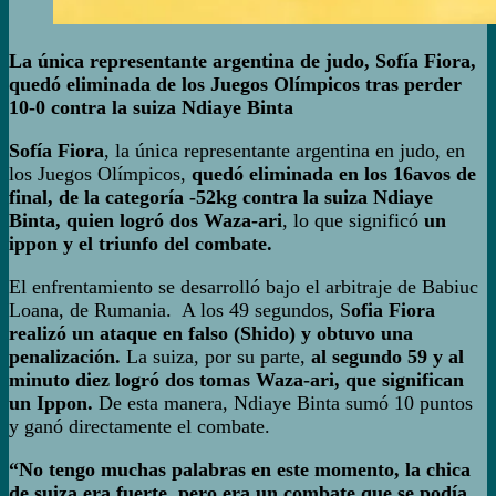
La única representante argentina de judo, Sofía Fiora,
quedó eliminada de los Juegos Olímpicos tras perder
10-0 contra la suiza Ndiaye Binta
Sofía Fiora
, la única representante argentina en judo, en
los Juegos Olímpicos,
quedó eliminada en los 16avos de
final, de la categoría -52kg contra la suiza Ndiaye
Binta, quien logró dos Waza-ari
, lo que significó
un
ippon y el triunfo del combate.
El enfrentamiento se desarrolló bajo el arbitraje de Babiuc
Loana, de Rumania. A los 49 segundos, S
ofia Fiora
realizó un ataque en falso (Shido) y obtuvo una
penalización.
La suiza, por su parte,
al segundo 59 y al
minuto diez logró dos tomas Waza-ari, que significan
un Ippon.
De esta manera, Ndiaye Binta sumó 10 puntos
y ganó directamente el combate.
“No tengo muchas palabras en este momento, la chica
de suiza era fuerte, pero era un combate que se podía