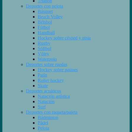
Triatlón
Deportes con pelota
Básquet
Beach Volley
Béisbol
Fútbol
Handball
Hockey sobre césped y pista
Rugby
Sóftbol
Vóley
Waterpolo
Deportes sobre ruedas
Hockey sobre patines
Patín
Roller hockey
Skate
Deportes acuáticos
Natación artística
Natación
Surf
Deportes con raqueta/paleta
Bádminton
Pádel
Pelota