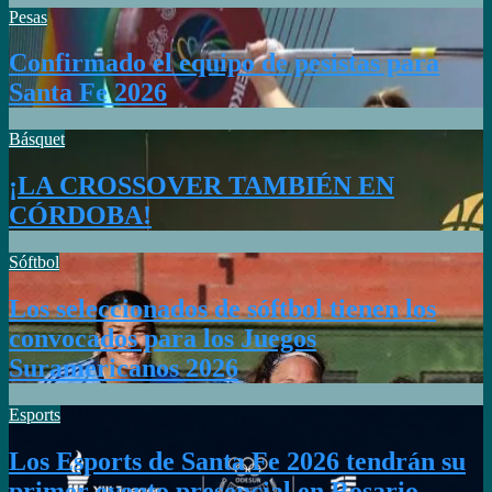
Pesas
Confirmado el equipo de pesistas para
Santa Fe 2026
Básquet
¡LA CROSSOVER TAMBIÉN EN
CÓRDOBA!
Sóftbol
Los seleccionados de sóftbol tienen los
convocados para los Juegos
Suramericanos 2026
Esports
Los Esports de Santa Fe 2026 tendrán su
primer evento presencial en Rosario