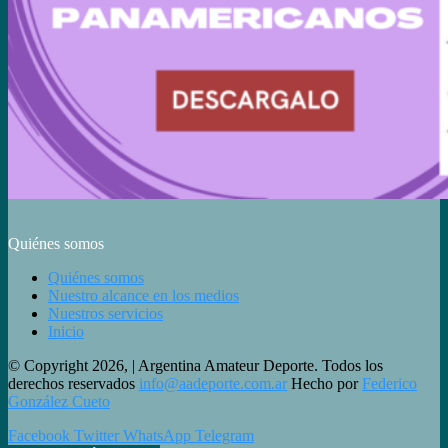
Quiénes somos
Quiénes somos
Nuestro alcance en los medios
Nuestros servicios
Inicio
© Copyright 2026, | Argentina Amateur Deporte. Todos los
derechos reservados
info@aadeporte.com.ar
Hecho por
Federico
González Cueto
Facebook
Twitter
WhatsApp
Telegram