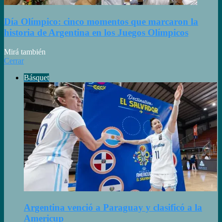
Día Olímpico: cinco momentos que marcaron la
historia de Argentina en los Juegos Olímpicos
Mirá también
Cerrar
Básquet
Argentina venció a Paraguay y clasificó a la
Americup