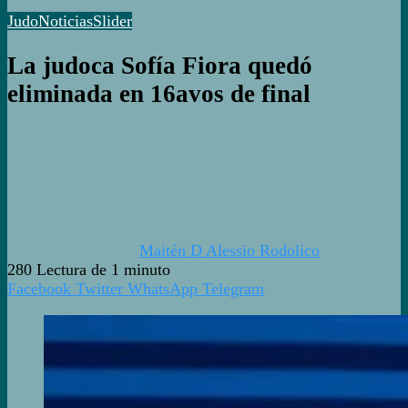
Judo
Noticias
Slider
La judoca Sofía Fiora quedó
eliminada en 16avos de final
Maitén D Alessio Rodolico
280
Lectura de 1 minuto
Facebook
Twitter
WhatsApp
Telegram