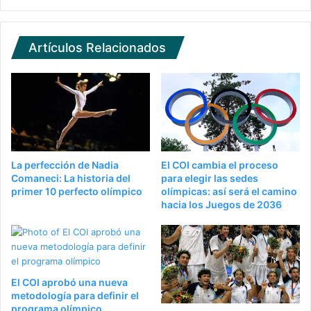
Artículos Relacionados
La perfección de Nadia
El COI cambia el proceso
Comaneci: La historia del
para elegir las sedes
primer 10 perfecto olímpico
olímpicas: así será el camino
hacia los Juegos de 2036
El COI aprobó una nueva
metodología para definir el
programa olímpico