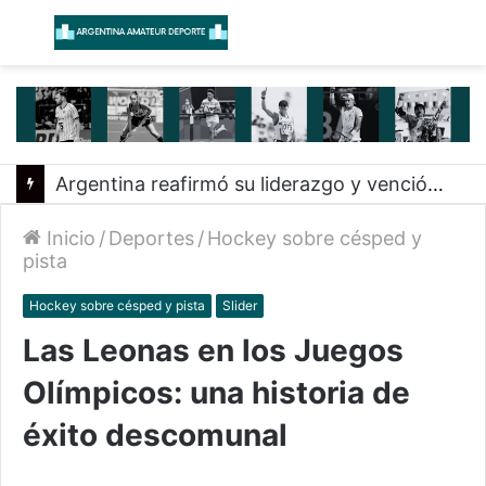
Menú
B
Argentina reafirmó su liderazgo y venció a Uruguay en el Sudamericano
Inicio
/
Deportes
/
Hockey sobre césped y
pista
Hockey sobre césped y pista
Slider
Las Leonas en los Juegos
Olímpicos: una historia de
éxito descomunal