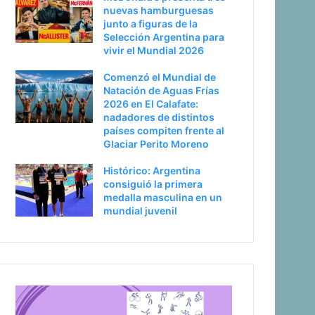
nuevas hamburguesas
junto a figuras de la
Selección Argentina para
vivir el Mundial 2026
Comenzó el Mundial de
Natación de Aguas Frías
2026 en El Calafate:
nadadores de distintos
países compiten frente al
Glaciar Perito Moreno
Histórico: Argentina
consiguió la primera
medalla masculina en un
mundial juvenil