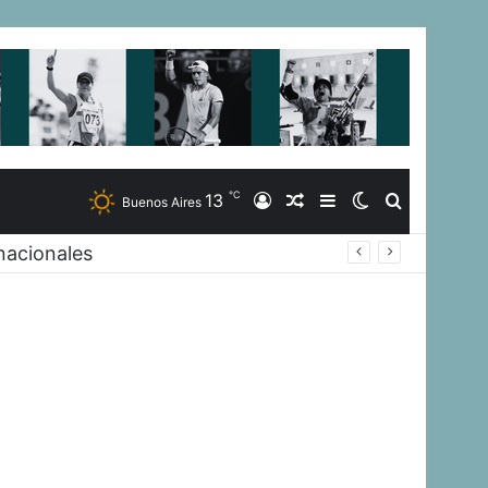
℃
13
Iniciar
Artículo
Barra
Switch
Buscar
Buenos Aires
nacionales
Sesión
Aleatorio
Lateral
skin