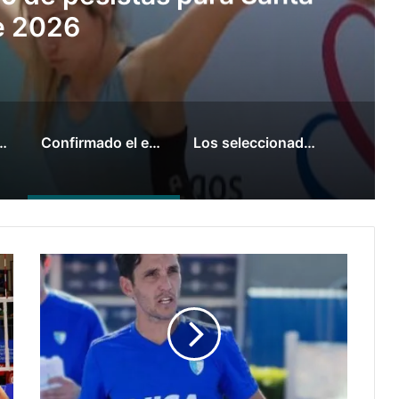
s Juegos Suramericanos
2026
razgo y venció a Uruguay en el Sudamericano
Confirmado el equipo de pesistas para Santa Fe 2026
Los seleccionados de sóftbol tienen los convocados para los Juegos Suramericanos 2026