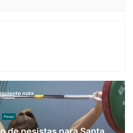
iguiente nota
Sóftbol
 de sóftbol tienen los