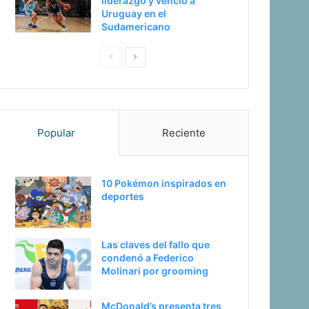
liderazgo y venció a
Uruguay en el
Sudamericano
Pagina
Siguiente
anterior
página
Popular
Reciente
10 Pokémon inspirados en
deportes
Las claves del fallo que
condenó a Federico
Molinari por grooming
McDonald’s presenta tres