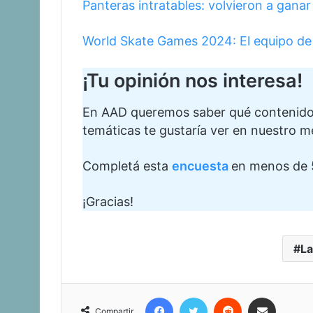
Panteras intratables: volvieron a gana
World Skate Games 2024: El equipo de 
¡Tu opinión nos interesa!
En AAD queremos saber qué contenidos 
temáticas te gustaría ver en nuestro m
Completá esta
encuesta
en menos de 
¡Gracias!
La
Facebook
Twitter
Reddit
Compartir vía corr
Compartir