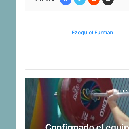
Ezequiel Furman
Leer s
ta
Los seleccionados