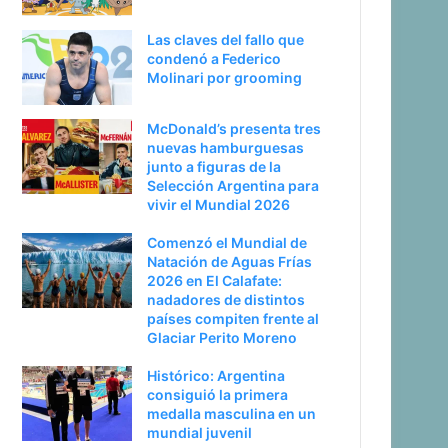
Las claves del fallo que
condenó a Federico
Molinari por grooming
McDonald’s presenta tres
nuevas hamburguesas
junto a figuras de la
Selección Argentina para
vivir el Mundial 2026
Comenzó el Mundial de
Natación de Aguas Frías
2026 en El Calafate:
nadadores de distintos
países compiten frente al
Glaciar Perito Moreno
Histórico: Argentina
consiguió la primera
medalla masculina en un
mundial juvenil