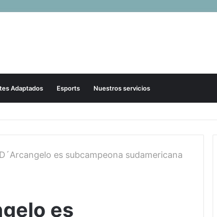
tes Adaptados
Esports
Nuestros servicios
 D´Arcangelo es subcampeona sudamericana
gelo es