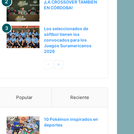
¡LA CROSSOVER TAMBIÉN
EN CÓRDOBA!
Los seleccionados de
sóftbol tienen los
convocados para los
Juegos Suramericanos
2026
Pagina
Siguiente
anterior
página
Popular
Reciente
10 Pokémon inspirados en
deportes