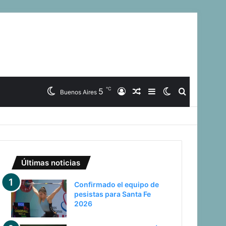
℃
5
Iniciar
Artículo
Barra
Switch
Buscar
Buenos Aires
Sesión
Aleatorio
Lateral
skin
Últimas noticias
Confirmado el equipo de
pesistas para Santa Fe
2026