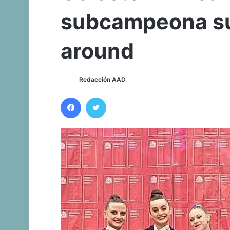
subcampeona su
around
Redacción AAD
Facebook
Twitter