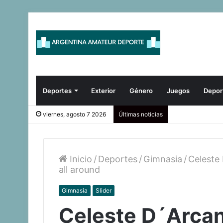
Deportes
Exterior
Género
Juegos
Depor
viernes, agosto 7 2026
Últimas noticias
Inicio
/
Deportes
/
Gimnasia
/
Celeste
all around
Gimnasia
Slider
Celeste D´Arcan