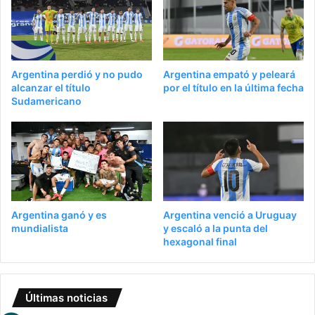
Argentina perdió y no pudo
Argentina empató y peleará
alcanzar el título
por el título en la última fecha
Sudamericano
Argentina ganó y es
Argentina venció a Uruguay
mundialista
y escaló a la punta del
hexagonal final
Últimas noticias