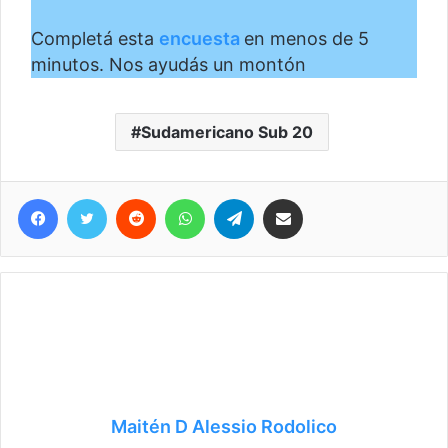
Completá esta
encuesta
en menos de 5
minutos. Nos ayudás un montón
Sudamericano Sub 20
Facebook
Twitter
Reddit
WhatsApp
Telegram
Compartir vía correo electrónico
Maitén D Alessio Rodolico