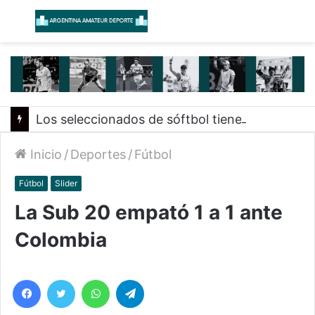
Menú
B
Los seleccionados de sóftbol tienen los convocados para los Juegos Suramericanos 2026
Inicio
/
Deportes
/
Fútbol
Fútbol
Slider
La Sub 20 empató 1 a 1 ante
Colombia
Facebook
Twitter
WhatsApp
Telegram