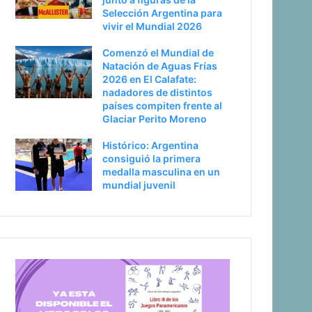
Selección Argentina para
vivir el Mundial 2026
Comenzó el Mundial de
Natación de Aguas Frías
2026 en El Calafate:
nadadores de distintos
países compiten frente al
Glaciar Perito Moreno
Histórico: Argentina
consiguió la primera
medalla masculina en un
mundial juvenil