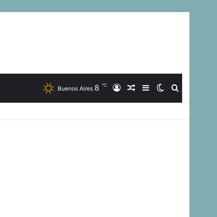
℃
8
Iniciar
Artículo
Barra
Switch
Buscar
Buenos Aires
Sesión
Aleatorio
Lateral
skin