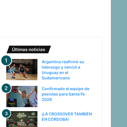
Últimas noticias
Argentina reafirmó su
liderazgo y venció a
Uruguay en el
Sudamericano
Confirmado el equipo de
pesistas para Santa Fe
2026
¡LA CROSSOVER TAMBIÉN
EN CÓRDOBA!