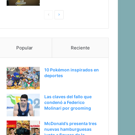
Pagina
Siguiente
anterior
página
Popular
Reciente
10 Pokémon inspirados en
deportes
Las claves del fallo que
condenó a Federico
Molinari por grooming
McDonald’s presenta tres
nuevas hamburguesas
junto a figuras de la