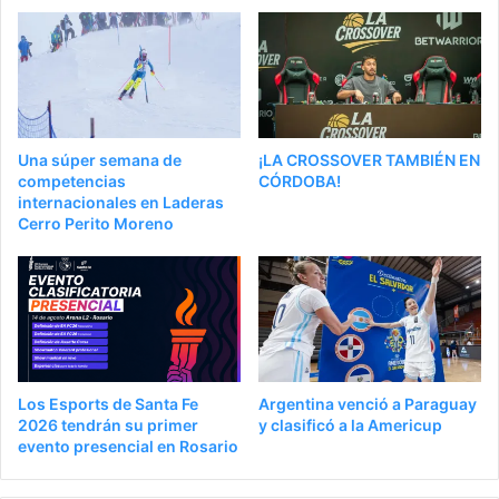
Una súper semana de
¡LA CROSSOVER TAMBIÉN EN
competencias
CÓRDOBA!
internacionales en Laderas
Cerro Perito Moreno
Los Esports de Santa Fe
Argentina venció a Paraguay
2026 tendrán su primer
y clasificó a la Americup
evento presencial en Rosario