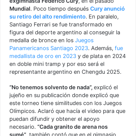
exgimnasta
Federico Cury
, en el pasado
Mundial
. Poco tiempo después
Cury anunció
su retiro del alto rendimiento
. En paralelo,
Santiago Ferrari se fue transformado en
figura del deporte argentino al conseguir la
medalla de bronce en los
Juegos
Panamericanos Santiago 2023
. Además,
fue
medallista de oro en 2023
y de plata en 2024
en doble mini tramp y por eso será el
representante argentino en Chengdu 2025.
“No tenemos solvento de nada”,
explicó el
jujeño en su publicación donde explicó que
este torneo tiene similitudes con los Juegos
Olímpicos. Aclaró que hacía el video para que
puedan difundir y obtener el apoyo
necesario.
“Cada granito de arena nos
sumé”
, también contó que en el gimnasio