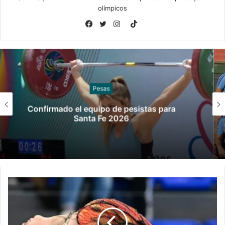
olímpicos
TikTok
Facebook
Twitter
Instagram
Sóftbol
Los seleccionados de sóftbol tienen los
convocados para los Juegos
Suramericanos 2026