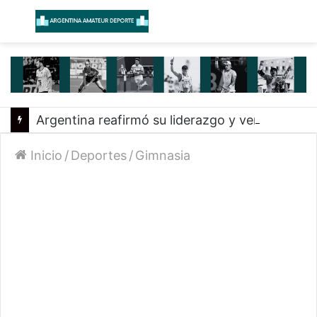
Menú
B
Argentina reafirmó su liderazgo y venció a Uruguay en el Sudamericano
Inicio
/
Deportes
/
Gimnasia