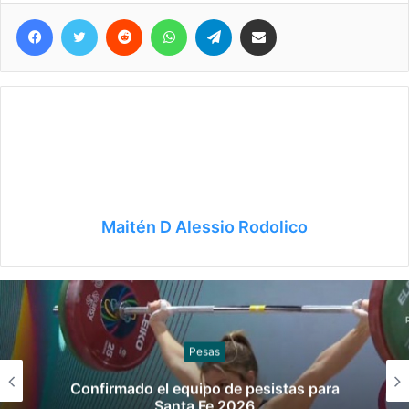
Facebook
Twitter
Reddit
WhatsApp
Telegram
Compartir vía correo electrónico
Maitén D Alessio Rodolico
Pesas
Confirmado el equipo de pesistas para
Santa Fe 2026