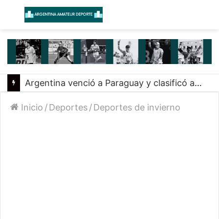
Menú
B
Argentina venció a Paraguay y clasificó a la Americup
Inicio
/
Deportes
/
Deportes de invierno