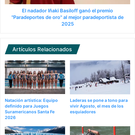
El nadador Iñaki Basiloff ganó el premio
"Paradeportes de oro" al mejor paradeportista de
2025
Artículos Relacionados
Natación artística: Equipo
Laderas se pone a tono para
definido para Juegos
vivir Agosto, el mes de los
Suramericanos Santa Fe
esquiadores
2026