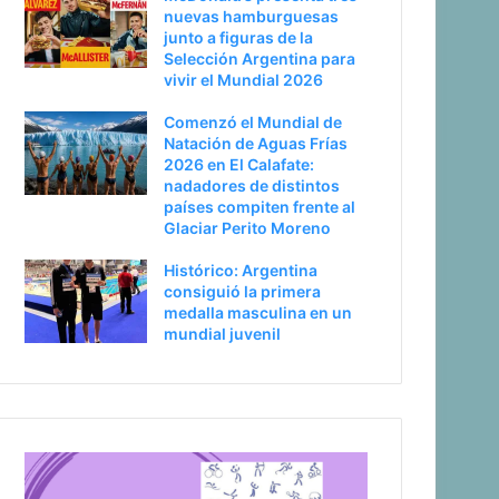
nuevas hamburguesas
junto a figuras de la
Selección Argentina para
vivir el Mundial 2026
Comenzó el Mundial de
Natación de Aguas Frías
2026 en El Calafate:
nadadores de distintos
países compiten frente al
Glaciar Perito Moreno
Histórico: Argentina
consiguió la primera
medalla masculina en un
mundial juvenil