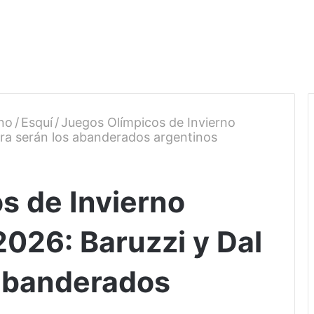
rno
/
Esquí
/
Juegos Olímpicos de Invierno
rra serán los abanderados argentinos
s de Invierno
2026: Baruzzi y Dal
 abanderados