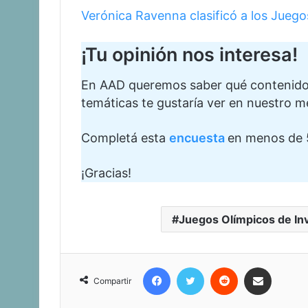
Verónica Ravenna clasificó a los Jueg
¡Tu opinión nos interesa!
En AAD queremos saber qué contenidos 
temáticas te gustaría ver en nuestro m
Completá esta
encuesta
en menos de 
¡Gracias!
Juegos Olímpicos de In
Facebook
Twitter
Reddit
Compartir vía corr
Compartir