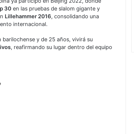
lpina ya participó en Beijing 2022, donde
p 30
en las pruebas de slalom gigante y
en
Lillehammer 2016
, consolidando una
iento internacional.
n barilochense y de 25 años, vivirá su
ivos
, reafirmando su lugar dentro del equipo
e