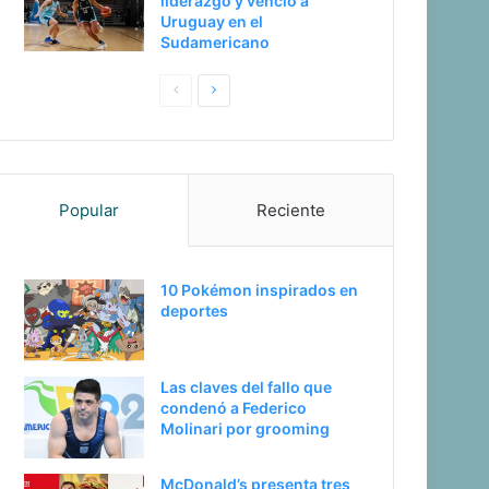
liderazgo y venció a
Uruguay en el
Sudamericano
Pagina
Siguiente
anterior
página
Popular
Reciente
10 Pokémon inspirados en
deportes
Las claves del fallo que
condenó a Federico
Molinari por grooming
McDonald’s presenta tres