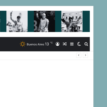
℃
13
Iniciar
Artículo
Barra
Switch
Buscar
Buenos Aires
nacionales
Sesión
Aleatorio
Lateral
skin