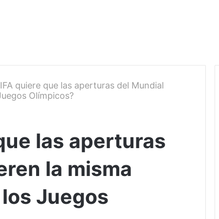
IFA quiere que las aperturas del Mundial
Juegos Olímpicos?
que las aperturas
eren la misma
 los Juegos