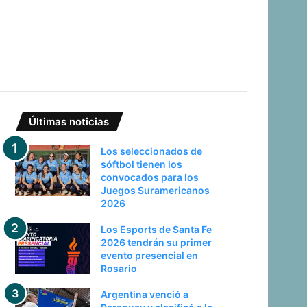
Últimas noticias
Los seleccionados de
sóftbol tienen los
convocados para los
Juegos Suramericanos
2026
Los Esports de Santa Fe
2026 tendrán su primer
evento presencial en
Rosario
Argentina venció a