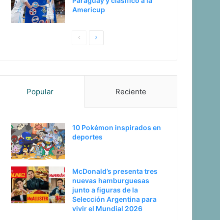
Paraguay y clasificó a la
Americup
Pagina
Siguiente
anterior
página
Popular
Reciente
10 Pokémon inspirados en
deportes
McDonald’s presenta tres
nuevas hamburguesas
junto a figuras de la
Selección Argentina para
vivir el Mundial 2026