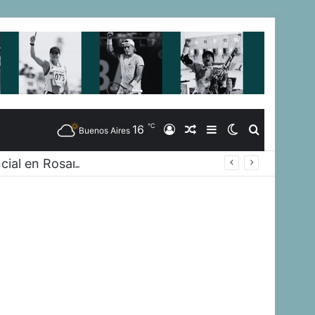
℃
16
Iniciar
Artículo
Barra
Switch
Buscar
Buenos Aires
cial en Rosario
Sesión
Aleatorio
Lateral
skin