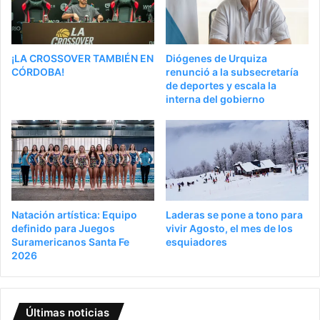
¡LA CROSSOVER TAMBIÉN EN
Diógenes de Urquiza
CÓRDOBA!
renunció a la subsecretaría
de deportes y escala la
interna del gobierno
Natación artística: Equipo
Laderas se pone a tono para
definido para Juegos
vivir Agosto, el mes de los
Suramericanos Santa Fe
esquiadores
2026
Últimas noticias