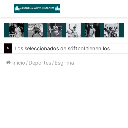
Menú
B
Los seleccionados de sóftbol tienen los convocados para los Juegos Suramericanos 2026
Inicio
/
Deportes
/
Esgrima