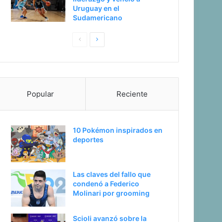
Uruguay en el
Sudamericano
P
S
a
i
g
g
i
u
Popular
Reciente
n
i
a
e
a
n
10 Pokémon inspirados en
n
t
deportes
t
e
e
p
Las claves del fallo que
r
á
condenó a Federico
i
g
Molinari por grooming
o
i
Scioli avanzó sobre la
r
n