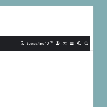
℃
10
Iniciar
Artículo
Barra
Switch
Buscar
Buenos Aires
Sesión
Aleatorio
Lateral
skin