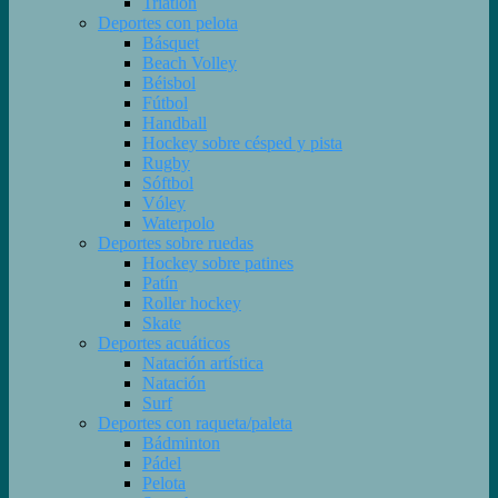
Triatlón
Deportes con pelota
Básquet
Beach Volley
Béisbol
Fútbol
Handball
Hockey sobre césped y pista
Rugby
Sóftbol
Vóley
Waterpolo
Deportes sobre ruedas
Hockey sobre patines
Patín
Roller hockey
Skate
Deportes acuáticos
Natación artística
Natación
Surf
Deportes con raqueta/paleta
Bádminton
Pádel
Pelota