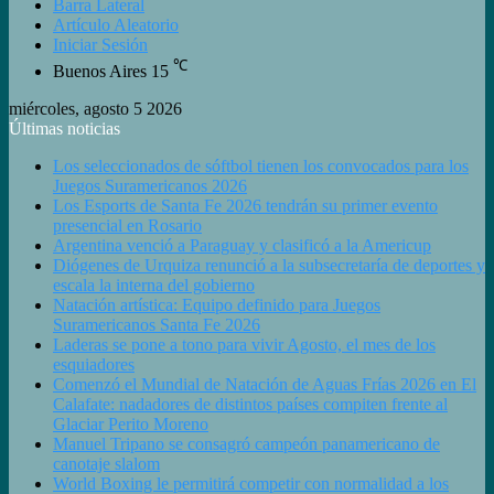
Barra Lateral
Artículo Aleatorio
Iniciar Sesión
℃
Buenos Aires
15
miércoles, agosto 5 2026
Últimas noticias
Los seleccionados de sóftbol tienen los convocados para los
Juegos Suramericanos 2026
Los Esports de Santa Fe 2026 tendrán su primer evento
presencial en Rosario
Argentina venció a Paraguay y clasificó a la Americup
Diógenes de Urquiza renunció a la subsecretaría de deportes y
escala la interna del gobierno
Natación artística: Equipo definido para Juegos
Suramericanos Santa Fe 2026
Laderas se pone a tono para vivir Agosto, el mes de los
esquiadores
Comenzó el Mundial de Natación de Aguas Frías 2026 en El
Calafate: nadadores de distintos países compiten frente al
Glaciar Perito Moreno
Manuel Tripano se consagró campeón panamericano de
canotaje slalom
World Boxing le permitirá competir con normalidad a los