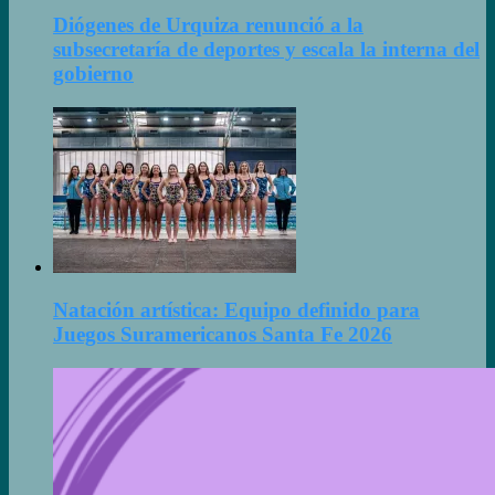
Diógenes de Urquiza renunció a la
subsecretaría de deportes y escala la interna del
gobierno
Natación artística: Equipo definido para
Juegos Suramericanos Santa Fe 2026