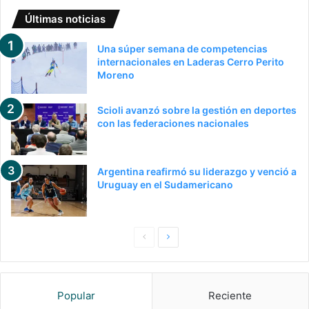
Últimas noticias
Una súper semana de competencias
internacionales en Laderas Cerro Perito
Moreno
Scioli avanzó sobre la gestión en deportes
con las federaciones nacionales
Argentina reafirmó su liderazgo y venció a
Uruguay en el Sudamericano
P
S
a
i
g
g
Popular
Reciente
i
u