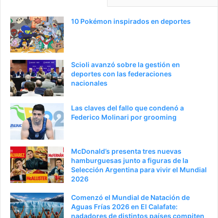
n
i
a
e
10 Pokémon inspirados en deportes
a
n
n
t
t
e
Scioli avanzó sobre la gestión en
e
p
deportes con las federaciones
nacionales
r
á
i
g
Las claves del fallo que condenó a
o
i
Federico Molinari por grooming
r
n
a
McDonald’s presenta tres nuevas
hamburguesas junto a figuras de la
Selección Argentina para vivir el Mundial
2026
Comenzó el Mundial de Natación de
Aguas Frías 2026 en El Calafate:
nadadores de distintos países compiten