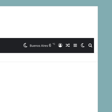
℃
6
Iniciar
Artículo
Barra
Switch
Buscar
Buenos Aires
Sesión
Aleatorio
Lateral
skin