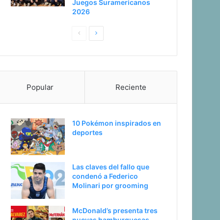
Juegos Suramericanos
2026
P
S
a
i
g
g
i
u
Popular
Reciente
n
i
a
e
a
n
10 Pokémon inspirados en
n
t
deportes
t
e
e
p
Las claves del fallo que
r
á
condenó a Federico
i
g
Molinari por grooming
o
i
McDonald’s presenta tres
r
n
nuevas hamburguesas