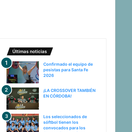
Últimas noticias
Confirmado el equipo de
pesistas para Santa Fe
2026
¡LA CROSSOVER TAMBIÉN
EN CÓRDOBA!
Los seleccionados de
sóftbol tienen los
convocados para los