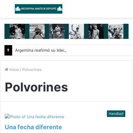
Menú
B
Argentina reafirmó su liderazgo y venció a Uruguay en el Sudamericano
Inicio
/
Polvorines
Polvorines
Handball
Una fecha diferente