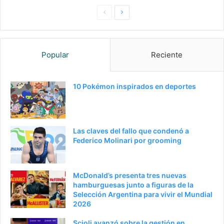
P
S
a
i
g
g
Popular
Reciente
i
u
n
i
a
e
10 Pokémon inspirados en deportes
a
n
n
t
t
e
Las claves del fallo que condenó a
e
p
Federico Molinari por grooming
r
á
i
g
McDonald’s presenta tres nuevas
o
i
hamburguesas junto a figuras de la
Selección Argentina para vivir el Mundial
r
n
2026
a
Scioli avanzó sobre la gestión en