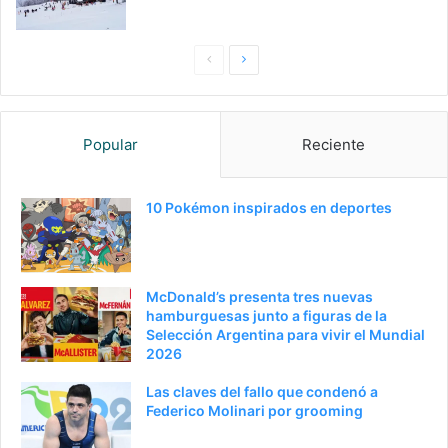
P
S
a
i
g
g
Popular
Reciente
i
u
n
i
a
e
10 Pokémon inspirados en deportes
a
n
n
t
t
e
McDonald’s presenta tres nuevas
e
p
hamburguesas junto a figuras de la
Selección Argentina para vivir el Mundial
r
á
2026
i
g
Las claves del fallo que condenó a
o
i
Federico Molinari por grooming
r
n