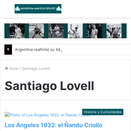
Menú
B
Argentina reafirmó su liderazgo y venció a Uruguay en el Sudamericano
Inicio
/
Santiago Lovell
Santiago Lovell
Historia y Curiosidades
Los Ángeles 1932: el Ñandu Criollo