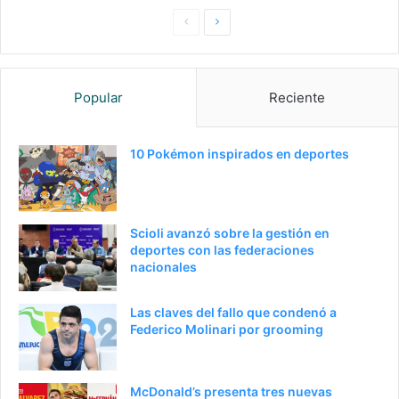
P
S
a
i
g
g
Popular
Reciente
i
u
n
i
a
e
10 Pokémon inspirados en deportes
a
n
n
t
t
e
Scioli avanzó sobre la gestión en
e
p
deportes con las federaciones
nacionales
r
á
i
g
Las claves del fallo que condenó a
o
i
Federico Molinari por grooming
r
n
a
McDonald’s presenta tres nuevas