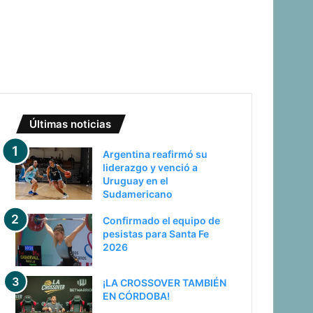
Últimas noticias
Argentina reafirmó su
liderazgo y venció a
Uruguay en el
Sudamericano
Confirmado el equipo de
pesistas para Santa Fe
2026
¡LA CROSSOVER TAMBIÉN
EN CÓRDOBA!