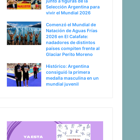
junto a figuras de la
Selección Argentina para
vivir el Mundial 2026
Comenzó el Mundial de
Natación de Aguas Frías
2026 en El Calafate:
nadadores de distintos
países compiten frente al
Glaciar Perito Moreno
Histórico: Argentina
consiguió la primera
medalla masculina en un
mundial juvenil