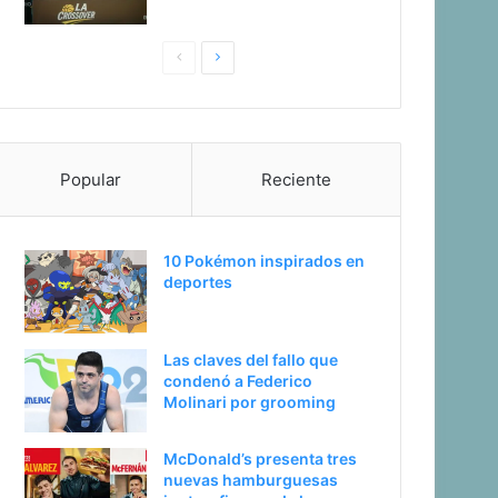
P
S
a
i
g
g
i
u
Popular
Reciente
n
i
a
e
a
n
10 Pokémon inspirados en
n
t
deportes
t
e
e
p
Las claves del fallo que
r
á
condenó a Federico
i
g
Molinari por grooming
o
i
McDonald’s presenta tres
r
n
nuevas hamburguesas
a