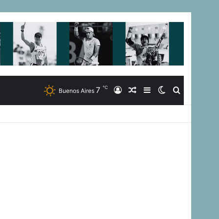
℃
7
Iniciar
Artículo
Barra
Switch
Buscar
Buenos Aires
Sesión
Aleatorio
Lateral
skin