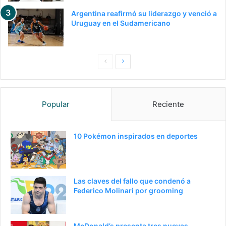
Argentina reafirmó su liderazgo y venció a
Uruguay en el Sudamericano
P
S
a
i
g
g
Popular
Reciente
i
u
n
i
a
e
10 Pokémon inspirados en deportes
a
n
n
t
t
e
Las claves del fallo que condenó a
e
p
Federico Molinari por grooming
r
á
i
g
McDonald’s presenta tres nuevas