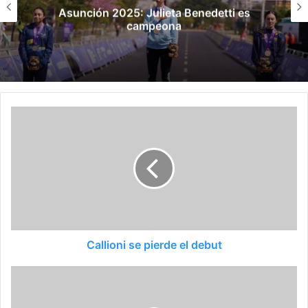
Asunción 2025, día 7: tres oros y dos pla
Callioni se pierde el debut