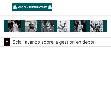
Menú
B
Scioli avanzó sobre la gestión en deportes con las federaciones nacionales