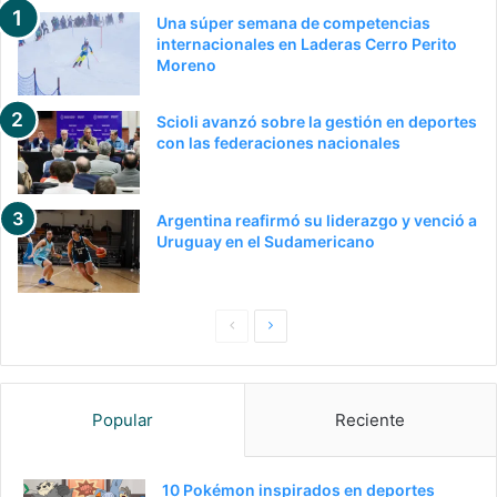
Una súper semana de competencias
internacionales en Laderas Cerro Perito
Moreno
Scioli avanzó sobre la gestión en deportes
con las federaciones nacionales
Argentina reafirmó su liderazgo y venció a
Uruguay en el Sudamericano
P
S
a
i
g
g
Popular
Reciente
i
u
n
i
a
e
10 Pokémon inspirados en deportes