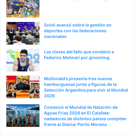
a
n
n
t
t
e
Scioli avanzó sobre la gestión en
e
p
deportes con las federaciones
nacionales
r
á
i
g
Las claves del fallo que condenó a
o
i
Federico Molinari por grooming
r
n
a
McDonald’s presenta tres nuevas
hamburguesas junto a figuras de la
Selección Argentina para vivir el Mundial
2026
Comenzó el Mundial de Natación de
Aguas Frías 2026 en El Calafate:
nadadores de distintos países compiten
frente al Glaciar Perito Moreno