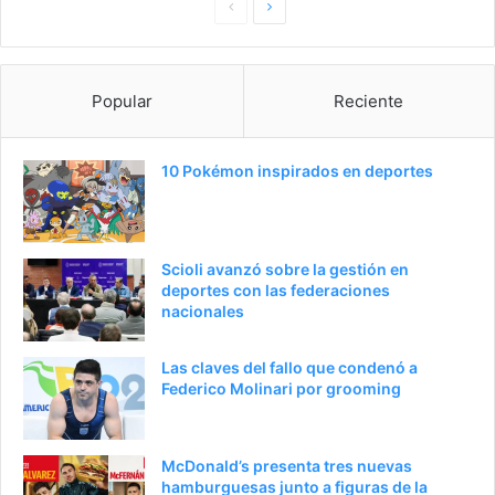
P
S
a
i
g
g
Popular
Reciente
i
u
n
i
a
e
10 Pokémon inspirados en deportes
a
n
n
t
t
e
Scioli avanzó sobre la gestión en
e
p
deportes con las federaciones
nacionales
r
á
i
g
Las claves del fallo que condenó a
o
i
Federico Molinari por grooming
r
n
a
McDonald’s presenta tres nuevas
hamburguesas junto a figuras de la