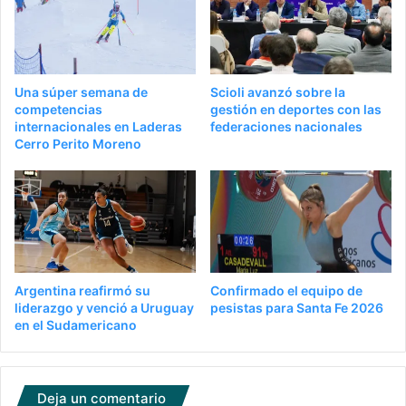
Una súper semana de
Scioli avanzó sobre la
competencias
gestión en deportes con las
internacionales en Laderas
federaciones nacionales
Cerro Perito Moreno
Argentina reafirmó su
Confirmado el equipo de
liderazgo y venció a Uruguay
pesistas para Santa Fe 2026
en el Sudamericano
Deja un comentario