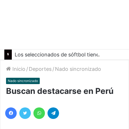
Los seleccionados de sóftbol tienen los convocados para los Juegos Suramericanos 2026
Inicio
/
Deportes
/
Nado sincronizado
Nado sincronizado
Buscan destacarse en Perú
Facebook
Twitter
WhatsApp
Telegram