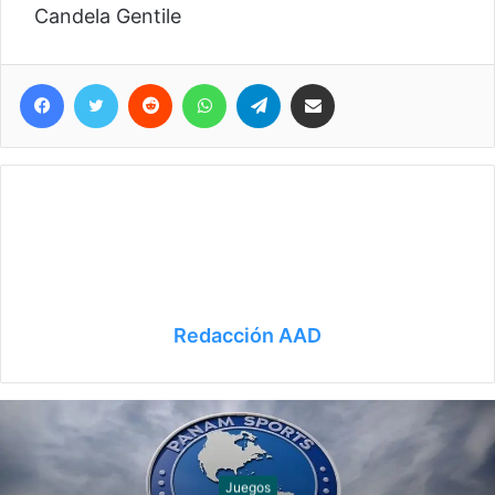
Candela Gentile
Facebook
Twitter
Reddit
WhatsApp
Telegram
Compartir vía correo electrónico
Redacción AAD
Nado sincronizado