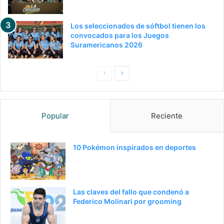
Los seleccionados de sóftbol tienen los
convocados para los Juegos
Suramericanos 2026
P
S
a
i
g
g
Popular
Reciente
i
u
n
i
a
e
10 Pokémon inspirados en deportes
a
n
n
t
t
e
Las claves del fallo que condenó a
e
p
Federico Molinari por grooming
r
á