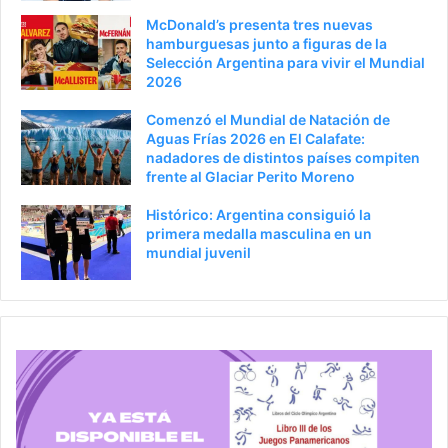
i
g
McDonald’s presenta tres nuevas
o
i
hamburguesas junto a figuras de la
Selección Argentina para vivir el Mundial
r
n
2026
a
Comenzó el Mundial de Natación de
Aguas Frías 2026 en El Calafate:
nadadores de distintos países compiten
frente al Glaciar Perito Moreno
Histórico: Argentina consiguió la
primera medalla masculina en un
mundial juvenil