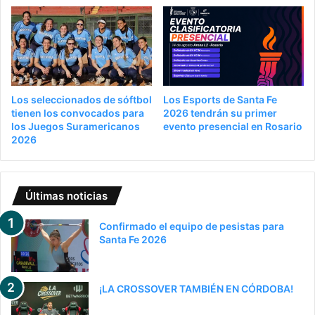
Los seleccionados de sóftbol
Los Esports de Santa Fe
tienen los convocados para
2026 tendrán su primer
los Juegos Suramericanos
evento presencial en Rosario
2026
Últimas noticias
Confirmado el equipo de pesistas para
Santa Fe 2026
¡LA CROSSOVER TAMBIÉN EN CÓRDOBA!