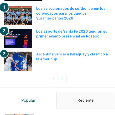
Los seleccionados de sóftbol tienen los
convocados para los Juegos
Suramericanos 2026
Los Esports de Santa Fe 2026 tendrán su
primer evento presencial en Rosario
Argentina venció a Paraguay y clasificó a
la Americup
P
S
a
i
g
g
Popular
Reciente
i
u
n
i
a
e