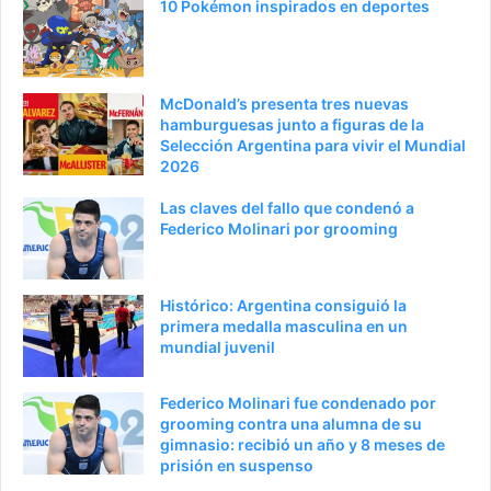
10 Pokémon inspirados en deportes
a
n
n
t
t
e
McDonald’s presenta tres nuevas
e
p
hamburguesas junto a figuras de la
Selección Argentina para vivir el Mundial
r
á
2026
i
g
Las claves del fallo que condenó a
o
i
Federico Molinari por grooming
r
n
a
Histórico: Argentina consiguió la
primera medalla masculina en un
mundial juvenil
Federico Molinari fue condenado por
grooming contra una alumna de su
gimnasio: recibió un año y 8 meses de
prisión en suspenso