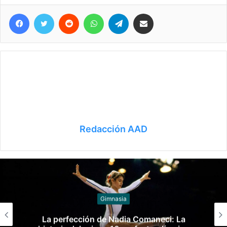
Facebook
Twitter
Reddit
WhatsApp
Telegram
Compartir vía correo electrónico
Redacción AAD
Gimnasia
Federico Molinari fue condenado por
grooming contra una alumna de su