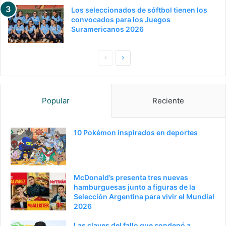
Los seleccionados de sóftbol tienen los
convocados para los Juegos
Suramericanos 2026
P
S
a
i
g
g
Popular
Reciente
i
u
n
i
a
e
10 Pokémon inspirados en deportes
a
n
n
t
t
e
McDonald’s presenta tres nuevas
e
p
hamburguesas junto a figuras de la
Selección Argentina para vivir el Mundial
r
á
2026
i
g
Las claves del fallo que condenó a