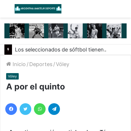
Menú
B
Los seleccionados de sóftbol tienen los convocados para los Juegos Suramericanos 2026
Inicio
/
Deportes
/
Vóley
Vóley
A por el quinto
Facebook
Twitter
WhatsApp
Telegram