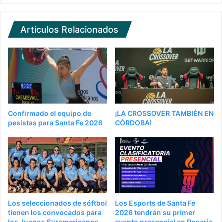
Artículos Relacionados
Confirmado el equipo de
¡LA CROSSOVER TAMBIÉN EN
pesistas para Santa Fe 2026
CÓRDOBA!
Los seleccionados de sóftbol
Los Esports de Santa Fe
tienen los convocados para
2026 tendrán su primer
los Juegos Suramericanos
evento presencial en Rosario