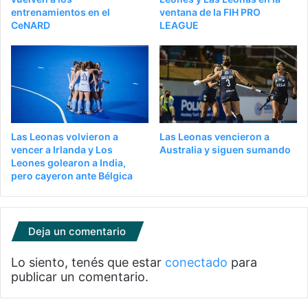
entrenamientos en el
ventana de la FIH PRO
CeNARD
LEAGUE
Las Leonas volvieron a
Las Leonas vencieron a
vencer a Irlanda y Los
Australia y siguen sumando
Leones golearon a India,
pero cayeron ante Bélgica
Deja un comentario
Lo siento, tenés que estar
conectado
para
publicar un comentario.