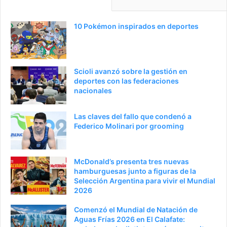
n
i
a
e
10 Pokémon inspirados en deportes
a
n
n
t
t
e
Scioli avanzó sobre la gestión en
e
p
deportes con las federaciones
nacionales
r
á
i
g
Las claves del fallo que condenó a
o
i
Federico Molinari por grooming
r
n
a
McDonald’s presenta tres nuevas
hamburguesas junto a figuras de la
Selección Argentina para vivir el Mundial
2026
Comenzó el Mundial de Natación de
Aguas Frías 2026 en El Calafate: