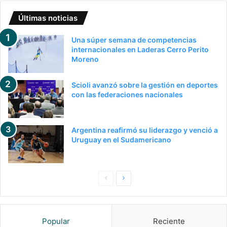
Últimas noticias
Una súper semana de competencias
internacionales en Laderas Cerro Perito
Moreno
Scioli avanzó sobre la gestión en deportes
con las federaciones nacionales
Argentina reafirmó su liderazgo y venció a
Uruguay en el Sudamericano
P
S
a
i
g
g
Popular
Reciente
i
u