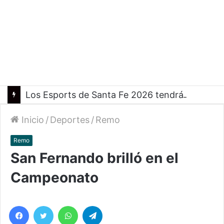
Los Esports de Santa Fe 2026 tendrán su primer evento presencial en Rosario
Inicio
/
Deportes
/
Remo
Remo
San Fernando brilló en el
Campeonato
Facebook
Twitter
WhatsApp
Telegram