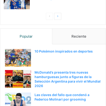
P
S
a
i
g
g
Popular
Reciente
i
u
n
i
a
e
10 Pokémon inspirados en deportes
a
n
n
t
t
e
McDonald’s presenta tres nuevas
e
p
hamburguesas junto a figuras de la
Selección Argentina para vivir el Mundial
r
á
2026
i
g
Las claves del fallo que condenó a
o
i
Federico Molinari por grooming
r
n