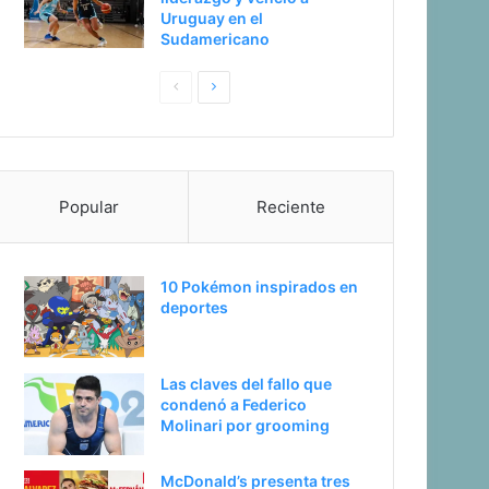
Uruguay en el
Sudamericano
P
S
a
i
g
g
i
u
Popular
Reciente
n
i
a
e
a
n
10 Pokémon inspirados en
n
t
deportes
t
e
e
p
Las claves del fallo que
r
á
condenó a Federico
i
g
Molinari por grooming
o
i
McDonald’s presenta tres
r
n