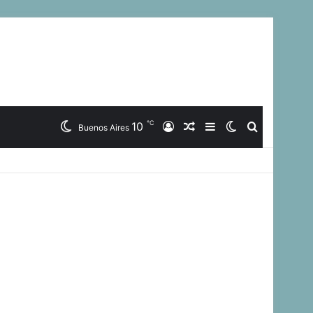
℃
10
Iniciar
Artículo
Barra
Switch
Buscar
Buenos Aires
Sesión
Aleatorio
Lateral
skin