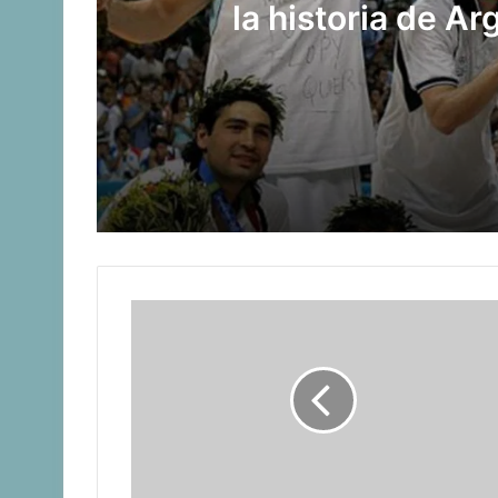
la historia de A
Ol
El viento joven que impulsa a la vela a
Asunción 2025: Julieta Benedetti es