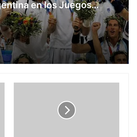
rgentina en los Juegos
ímpicos
Día Olímpico: cinco momentos que marcaron la historia de Argentina en los Juegos Olímpicos
rgentina
 campeona