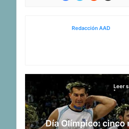
Redacción AAD
Leer s
Día Olímpico: cinc