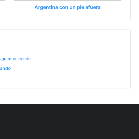
Argentina con un pie afuera
n 2025
eando