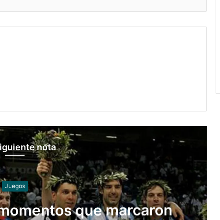
iguiente nota
Juegos
o momentos que marcaron