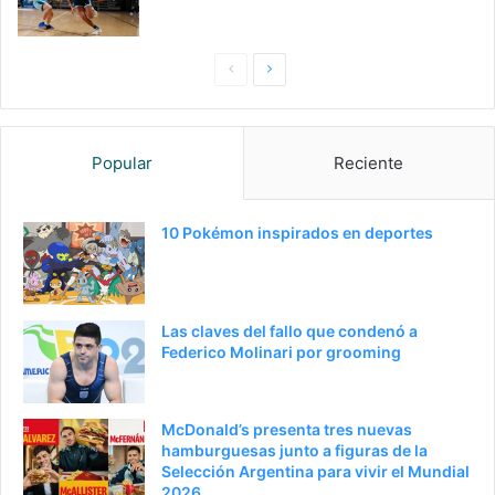
P
S
a
i
g
g
Popular
Reciente
i
u
n
i
a
e
10 Pokémon inspirados en deportes
a
n
n
t
t
e
Las claves del fallo que condenó a
e
p
Federico Molinari por grooming
r
á
i
g
McDonald’s presenta tres nuevas
o
i
hamburguesas junto a figuras de la
Selección Argentina para vivir el Mundial
r
n
2026