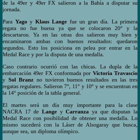
de la 49er y 49er FX salieron a la Bahía a disputar su
jornada.
Para
Yago
y
Klaus Lange
fue un gran día. La primera
regata no fue buena ya que se colocaron 20° y la
descartaron. Ya en las otras dos salieron muy bien y
encaminaron ambas con buenos resultados: quedaron
segundos. Esto los posiciona en pelea por entrar en la
Medal Race y por la disputa de una medalla.
Caso contrario ocurrió con las chicas. La dupla de la
embarcación 49er FX conformada por
Victoria Travascio
y
Sol Branz
no tuvieron buenos resultados en las tres
regatas regulares. Salieron 7°, 11° y 10° y se encuentran en
la 14° posición de la tabla general.
El martes será un día muy importante para la clase
NACRA 17 de
Lange
y
Carranza
ya que disputan la
Medal Race con posibilidad de obtener una medalla. Lo
mismo sucederá con la Láser de Alsogaray que busca,
aunque sea, un diploma olímpico.