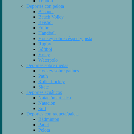
Triatlón
Deportes con pelota
Básquet
Beach Volley
Béisbol
Fútbol
Handball
Hockey sobre césped y pista
Rugby
Sóftbol
Vóley
Waterpolo
Deportes sobre ruedas
Hockey sobre patines
Patín
Roller hockey
Skate
Deportes acuáticos
Natación artística
Natación
Surf
Deportes con raqueta/paleta
Bádminton
Pádel
Pelota