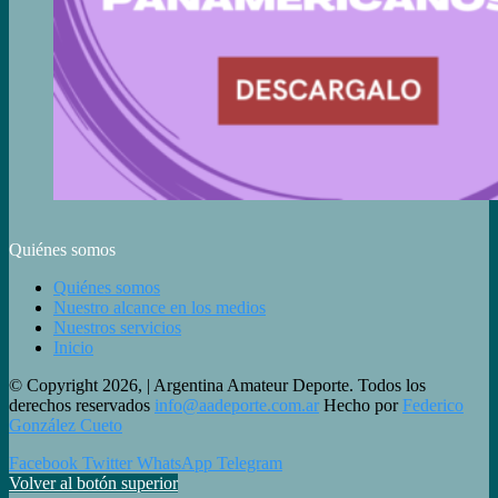
Quiénes somos
Quiénes somos
Nuestro alcance en los medios
Nuestros servicios
Inicio
© Copyright 2026, | Argentina Amateur Deporte. Todos los
derechos reservados
info@aadeporte.com.ar
Hecho por
Federico
González Cueto
Facebook
Twitter
WhatsApp
Telegram
Volver al botón superior