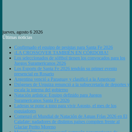
jueves, agosto 6 2026
Últimas noticias
Confirmado el equipo de pesistas para Santa Fe 2026
¡LA CROSSOVER TAMBIÉN EN CÓRDOBA!
Los seleccionados de sóftbol tienen los convocados para los
Juegos Suramericanos 2026
Los Esports de Santa Fe 2026 tendrán su primer evento
presencial en Rosario
Argentina venció a Paraguay y clasificó a la Americup
Diógenes de Urquiza renunció a la subsecretaría de deportes y
escala la interna del gobierno
Natación artística: Equipo definido para Juegos
Suramericanos Santa Fe 2026
Laderas se pone a tono para vivir Agosto, el mes de los
esquiadores
Comenzó el Mundial de Natación de Aguas Frías 2026 en El
Calafate: nadadores de distintos países compiten frente al
Glaciar Perito Moreno