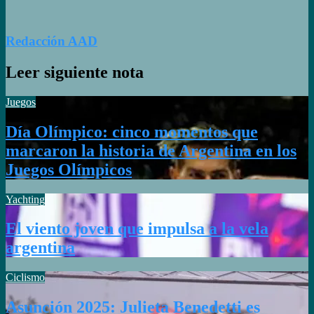
Redacción AAD
Leer siguiente nota
Juegos
Día Olímpico: cinco momentos que
marcaron la historia de Argentina en los
Juegos Olímpicos
Yachting
El viento joven que impulsa a la vela
argentina
Ciclismo
Asunción 2025: Julieta Benedetti es