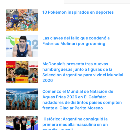
n
i
a
e
10 Pokémon inspirados en deportes
a
n
n
t
t
e
Las claves del fallo que condenó a
e
p
Federico Molinari por grooming
r
á
i
g
McDonald’s presenta tres nuevas
o
i
hamburguesas junto a figuras de la
Selección Argentina para vivir el Mundial
r
n
2026
a
Comenzó el Mundial de Natación de
Aguas Frías 2026 en El Calafate:
nadadores de distintos países compiten
frente al Glaciar Perito Moreno
Histórico: Argentina consiguió la
primera medalla masculina en un
mundial juvenil