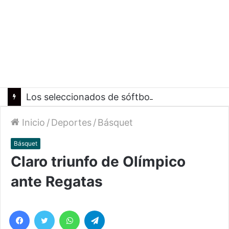
Los seleccionados de sóftbol tienen los convocados para los Juegos Suramericanos 2026
Inicio
/
Deportes
/
Básquet
Básquet
Claro triunfo de Olímpico
ante Regatas
Facebook
Twitter
WhatsApp
Telegram