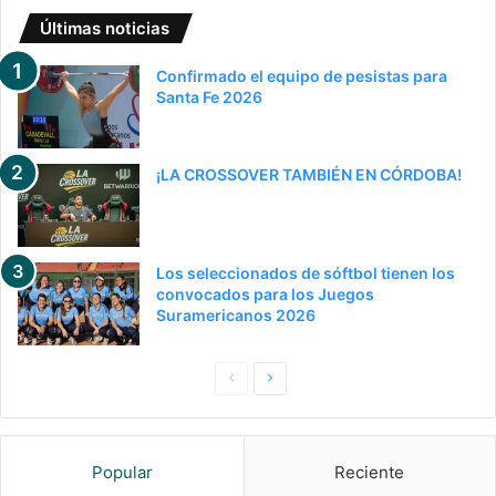
Últimas noticias
Confirmado el equipo de pesistas para
Santa Fe 2026
¡LA CROSSOVER TAMBIÉN EN CÓRDOBA!
Los seleccionados de sóftbol tienen los
convocados para los Juegos
Suramericanos 2026
P
S
a
i
g
g
Popular
Reciente
i
u