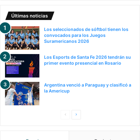
Últimas noticias
Los seleccionados de sóftbol tienen los
convocados para los Juegos
Suramericanos 2026
Los Esports de Santa Fe 2026 tendrán su
primer evento presencial en Rosario
Argentina venció a Paraguay y clasificó a
la Americup
P
S
a
i
g
g