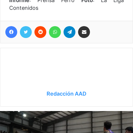
Informe
: Prensa Ferro
Foto
: La Liga
Contenidos
Facebook
Twitter
Reddit
WhatsApp
Telegram
Compartir vía correo electrónico
Redacción AAD