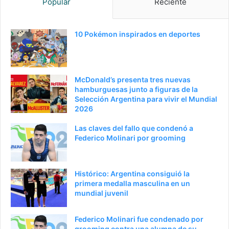
Popular
Reciente
i
u
n
i
a
e
10 Pokémon inspirados en deportes
a
n
n
t
t
e
McDonald’s presenta tres nuevas
e
p
hamburguesas junto a figuras de la
Selección Argentina para vivir el Mundial
r
á
2026
i
g
Las claves del fallo que condenó a
o
i
Federico Molinari por grooming
r
n
a
Histórico: Argentina consiguió la
primera medalla masculina en un
mundial juvenil
Federico Molinari fue condenado por
grooming contra una alumna de su