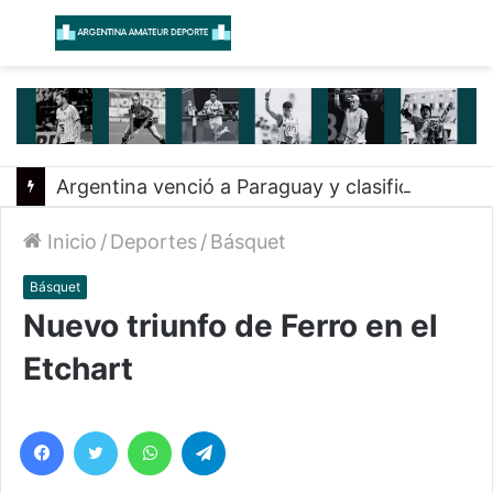
Menú
B
Argentina venció a Paraguay y clasificó a la Americup
Inicio
/
Deportes
/
Básquet
Básquet
Nuevo triunfo de Ferro en el
Etchart
Facebook
Twitter
WhatsApp
Telegram