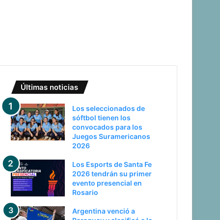
Últimas noticias
Los seleccionados de
sóftbol tienen los
convocados para los
Juegos Suramericanos
2026
Los Esports de Santa Fe
2026 tendrán su primer
evento presencial en
Rosario
Argentina venció a