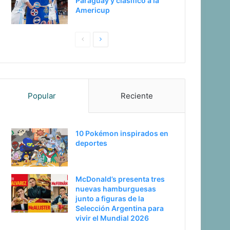
Paraguay y clasificó a la
Americup
P
S
a
i
g
g
i
u
Popular
Reciente
n
i
a
e
a
n
10 Pokémon inspirados en
n
t
deportes
t
e
e
p
McDonald’s presenta tres
r
á
nuevas hamburguesas
i
g
junto a figuras de la
Selección Argentina para
o
i
vivir el Mundial 2026
r
n