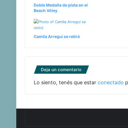
Doble Medalla de plata en el
Beach Vóley
Camila Arregui se retiró
Deja un comentario
Lo siento, tenés que estar
conectado
p