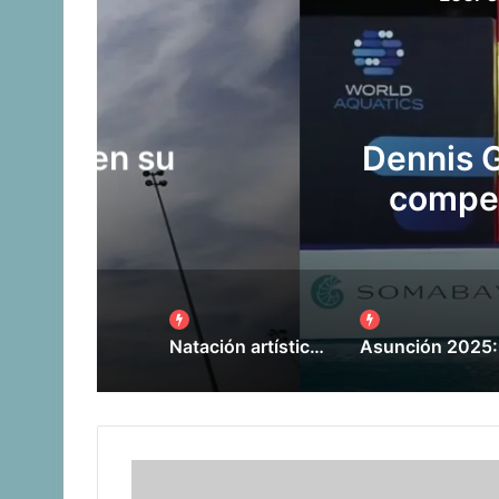
Nad
Dennis González, el 
competir en un equi
Natación artística: Equipo definido para Juegos Suramericanos Santa Fe 2026