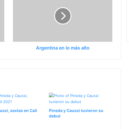
Argentina en lo más alto
ussi, sextas en Cali
Pineda y Caussi tuvieron su
debut