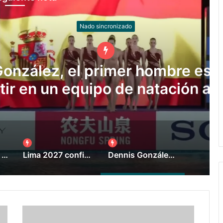
o sincronizado
primer hombre español en
po de natación artística
Asunción 2025: delegación argentina
Lima 2027 confirmó 36 deportes en su programa
Dennis González, el primer hombre español en competir en un equipo de natación artística