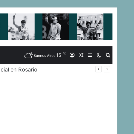
℃
15
Iniciar
Artículo
Barra
Switch
Buscar
Buenos Aires
cial en Rosario
Sesión
Aleatorio
Lateral
skin