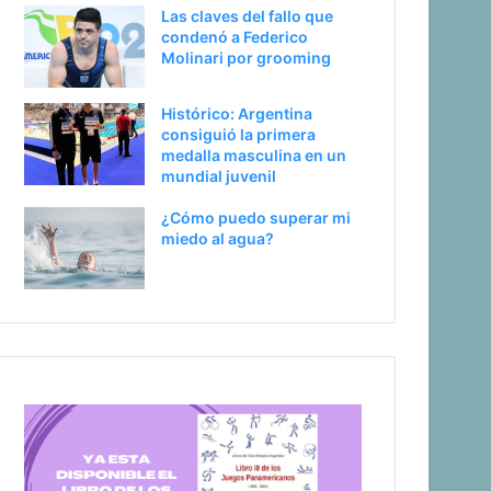
Las claves del fallo que
a
condenó a Federico
Molinari por grooming
Nado sincronizado
Histórico: Argentina
Natación artística: Equip
consiguió la primera
medalla masculina en un
Juegos Suramericanos S
mundial juvenil
¿Cómo puedo superar mi
miedo al agua?