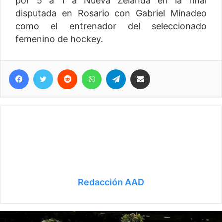
por 5 a 1 a Nueva Zelanda en la final
disputada en Rosario con Gabriel Minadeo
como el entrenador del seleccionado
femenino de hockey.
Facebook
Twitter
Reddit
WhatsApp
Telegram
Compartir vía correo electrónico
Redacción AAD