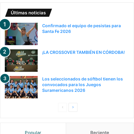
Últimas noticias
Confirmado el equipo de pesistas para
Santa Fe 2026
¡LA CROSSOVER TAMBIÉN EN CÓRDOBA!
Los seleccionados de sóftbol tienen los
convocados para los Juegos
Suramericanos 2026
P
S
a
i
g
g
Popular
Reciente
i
u