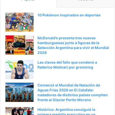
n
i
a
e
10 Pokémon inspirados en deportes
a
n
n
t
t
e
McDonald’s presenta tres nuevas
e
p
hamburguesas junto a figuras de la
Selección Argentina para vivir el Mundial
r
á
2026
i
g
Las claves del fallo que condenó a
o
i
Federico Molinari por grooming
r
n
a
Comenzó el Mundial de Natación de
Aguas Frías 2026 en El Calafate:
nadadores de distintos países compiten
frente al Glaciar Perito Moreno
Histórico: Argentina consiguió la
primera medalla masculina en un