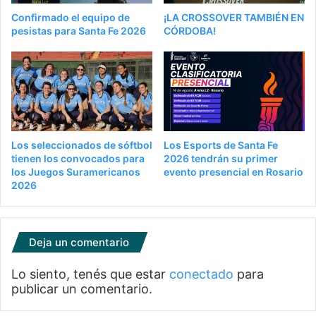
Confirmado el equipo de
¡LA CROSSOVER TAMBIÉN EN
pesistas para Santa Fe 2026
CÓRDOBA!
Los seleccionados de sóftbol
Los Esports de Santa Fe
tienen los convocados para
2026 tendrán su primer
los Juegos Suramericanos
evento presencial en Rosario
2026
Deja un comentario
Lo siento, tenés que estar
conectado
para
publicar un comentario.