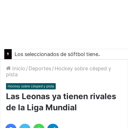
Los seleccionados de sóftbol tienen los convocados para los Juegos Suramericanos 2026
Inicio
/
Deportes
/
Hockey sobre césped y
pista
Hockey sobre césped y pista
Las Leonas ya tienen rivales
de la Liga Mundial
Facebook
Twitter
WhatsApp
Telegram