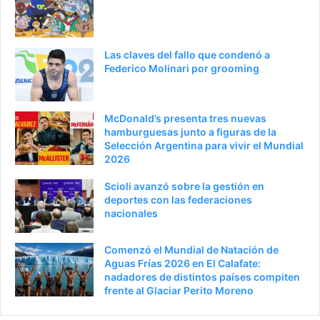
a
n
n
t
t
e
Las claves del fallo que condenó a
e
p
Federico Molinari por grooming
r
á
i
g
McDonald’s presenta tres nuevas
o
i
hamburguesas junto a figuras de la
Selección Argentina para vivir el Mundial
r
n
2026
a
Scioli avanzó sobre la gestión en
deportes con las federaciones
nacionales
Comenzó el Mundial de Natación de
Aguas Frías 2026 en El Calafate:
nadadores de distintos países compiten
frente al Glaciar Perito Moreno