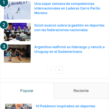
Una súper semana de competencias
internacionales en Laderas Cerro Perito
Moreno
Scioli avanzó sobre la gestión en deportes
con las federaciones nacionales
Argentina reafirmó su liderazgo y venció a
Uruguay en el Sudamericano
P
S
a
i
g
g
Popular
Reciente
i
u
n
i
a
e
10 Pokémon inspirados en deportes