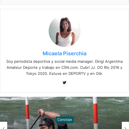
Micaela Piserchia
Soy periodista deportiva y social media manager. Dirigí Argentina
Amateur Deporte y trabajo en C5N.com. Cubrí JJ. OO Río 2016 y
Tokyo 2020. Estuve en DEPORTV y en Olé.
T
w
i
t
t
e
Canotaje
r