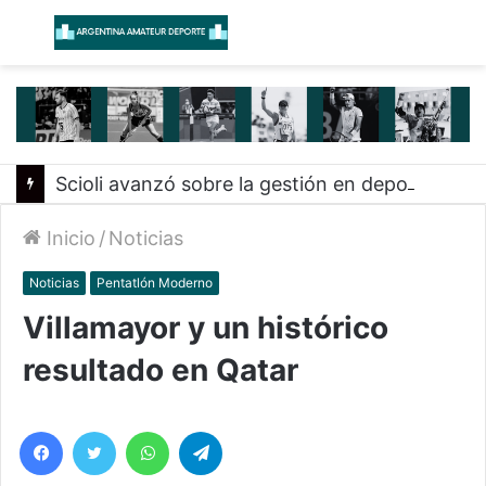
Menú
B
Scioli avanzó sobre la gestión en deportes con las federaciones nacionales
Inicio
/
Noticias
Noticias
Pentatlón Moderno
Villamayor y un histórico
resultado en Qatar
Facebook
Twitter
WhatsApp
Telegram