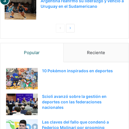
Argentina reafirmó su liderazgo y venció a
Uruguay en el Sudamericano
P
S
a
i
g
g
Popular
Reciente
i
u
n
i
a
e
10 Pokémon inspirados en deportes
a
n
n
t
t
e
Scioli avanzó sobre la gestión en
e
p
deportes con las federaciones
nacionales
r
á
i
g
Las claves del fallo que condenó a
o
i
Federico Molinari por grooming