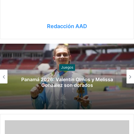
Redacción AAD
Juegos
lentín Olmos y Melissa
PANAMÁ 2026: Mart
z son dorados
de bron