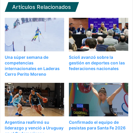
Artículos Relacionados
Una súper semana de
Scioli avanzó sobre la
competencias
gestión en deportes con las
internacionales en Laderas
federaciones nacionales
Cerro Perito Moreno
Argentina reafirmó su
Confirmado el equipo de
liderazgo y venció a Uruguay
pesistas para Santa Fe 2026