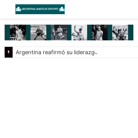
Menú
B
Argentina reafirmó su liderazgo y venció a Uruguay en el Sudamericano